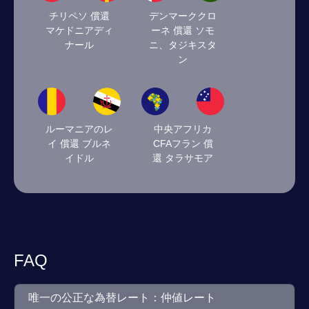
チリペソ 償還
デンマーククロ
マケドニアディ
ーネ 償還 ソモ
ナール
ニ、タジキスタ
ン
ルーマニアのレ
中央アフリカ
イ 償還 ブルネ
CFAフラン 償
イドル
還 タラサモア
FAQ
唯一の公正な為替レート：仲値レート