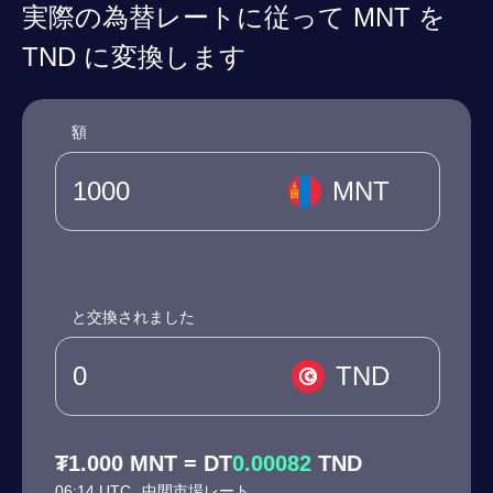
実際の為替レートに従って MNT を
TND に変換します
額
MNT
と交換されました
TND
₮1.000 MNT = DT
0.00082
TND
06:14 UTC
中間市場レート