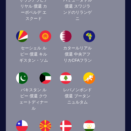
サウジアラビア
バミューダドル
リヤル 償還 カ
償還 スワジラ
ーボベルデ エ
ンドのリランゲ
スクード
ニ
セーシェル ル
カタールリアル
ピー 償還 キル
償還 中央アフ
ギスタン・ソム
リカCFAフラン
パキスタン ル
レバノンポンド
ピー 償還 クウ
償還 ブータン
ェートディナー
ニュルタム
ル