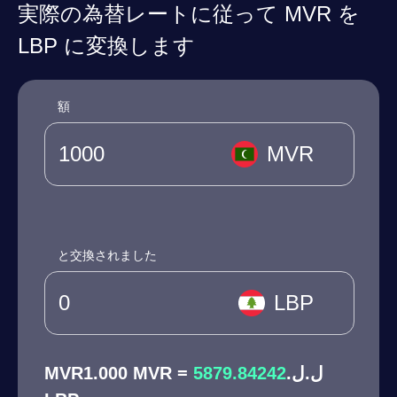
実際の為替レートに従って MVR を
LBP に変換します
額
MVR
と交換されました
LBP
5879.84242
MVR1.000 MVR = ل.ل.