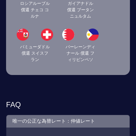
ロシアルーブル
ガイアナドル
償還 チェコ コ
償還 ブータン
ルナ
ニュルタム
バミューダドル
バーレーンディ
償還 スイスフ
ナール 償還 フ
ラン
ィリピンペソ
FAQ
唯一の公正な為替レート：仲値レート