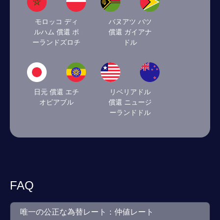
モロッコ ディ
バヌアツ バツ
ルハム 償還 ポ
償還 ガイアナ
ーランドズロチ
ドル
日元 償還 エチ
リベリアドル
オピアブル
償還 ニュージ
ーランドドル
FAQ
唯一の公正な為替レート：仲値レート