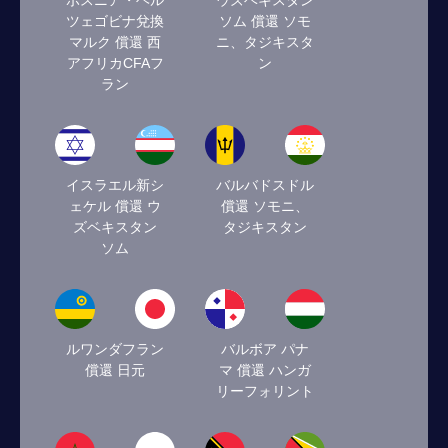
ボスニア・ヘル
ウズベキスタン
ツェゴビナ兌換
ソム 償還 ソモ
マルク 償還 西
ニ、タジキスタ
アフリカCFAフ
ン
ラン
イスラエル新シ
バルバドスドル
ェケル 償還 ウ
償還 ソモニ、
ズベキスタン
タジキスタン
ソム
ルワンダフラン
バルボア パナ
償還 日元
マ 償還 ハンガ
リーフォリント