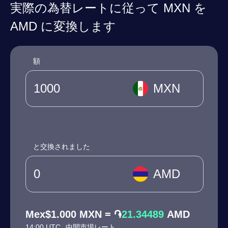
実際の為替レートに従って MXN を
AMD に変換します
額
MXN
と交換されました
AMD
Mex$1.000 MXN = ֏
21.34489
AMD
14:00 UTC
中間市場レート