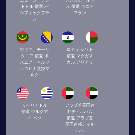
ニュージーラン
シンガポールド
ドドル 償還 パ
ル 償還 ギニア
シフィックフラ
フラン
ン
ウギア、モーリ
ロティ レソト
タニア 償還 ボ
償還 マダガス
スニア・ヘルツ
カル アリアリ
ェゴビナ兌換マ
ルク
リベリアドル
アラブ首長国連
償還 ウルグア
邦ディルハム
イ ペソ
償還 アラブ首
長国連邦ディル
ハム