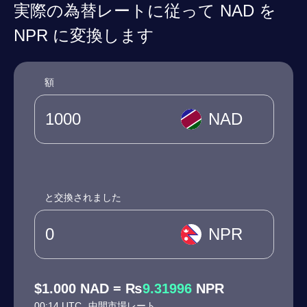
実際の為替レートに従って NAD を
NPR に変換します
額
NAD
と交換されました
NPR
$1.000 NAD = ₨
9.31996
NPR
00:14 UTC
中間市場レート