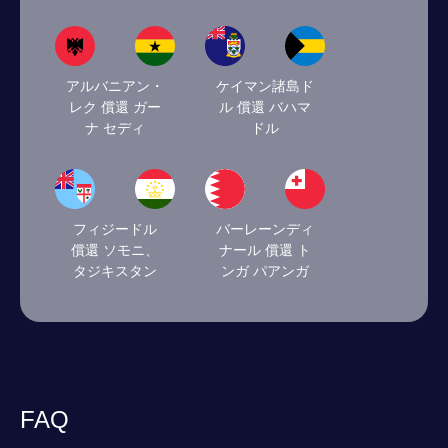
アルバニアン・
ケイマン諸島ド
レク 償還 ガー
ル 償還 バハマ
ナ セディ
ドル
フィジードル
バーレーンディ
償還 ソモニ、
ナール 償還 ト
タジキスタン
ンガ パアンガ
FAQ