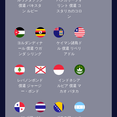
ルワンダフラン
ハンガリーフォ
償還 パキスタ
リント 償還 コ
ン ルピー
スタリカのコロ
ン
ヨルダンディナ
ケイマン諸島ド
ール 償還 ウガ
ル 償還 リベリ
ンダ シリング
アドル
レバノンポンド
インドネシア
償還 ジャージ
ルピア 償還 マ
ー・ポンド
カオ パタカ