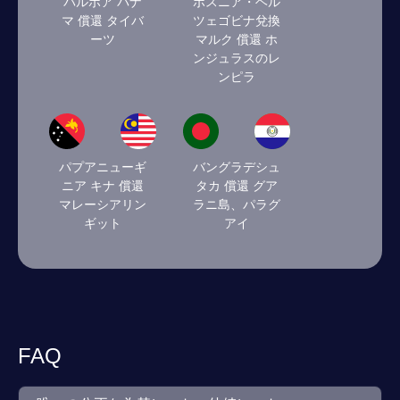
バルボア パナ
ボスニア・ヘル
マ 償還 タイバ
ツェゴビナ兌換
ーツ
マルク 償還 ホ
ンジュラスのレ
ンピラ
パプアニューギ
バングラデシュ
ニア キナ 償還
タカ 償還 グア
マレーシアリン
ラニ島、パラグ
ギット
アイ
FAQ