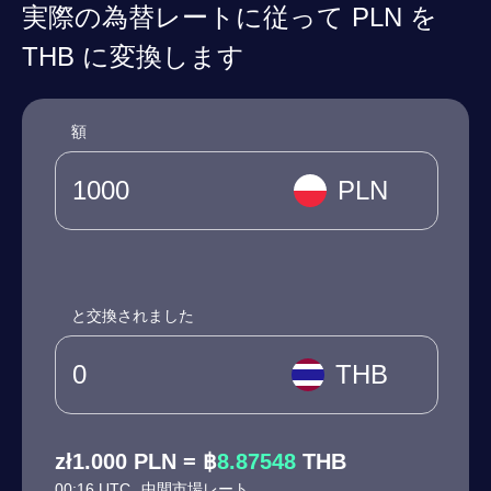
実際の為替レートに従って PLN を
THB に変換します
額
PLN
と交換されました
THB
zł1.000 PLN = ฿
8.87548
THB
00:16 UTC
中間市場レート