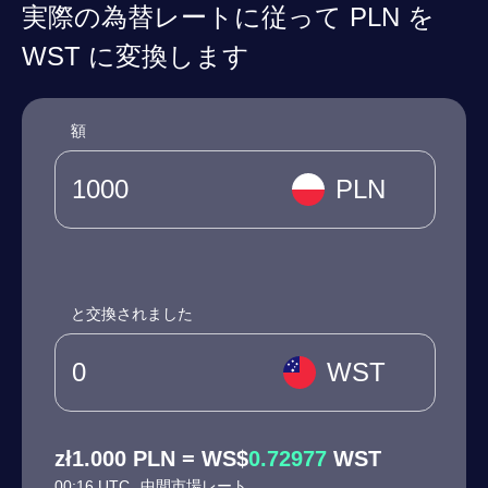
実際の為替レートに従って PLN を
WST に変換します
額
PLN
と交換されました
WST
zł1.000 PLN = WS$
0.72977
WST
00:16 UTC
中間市場レート