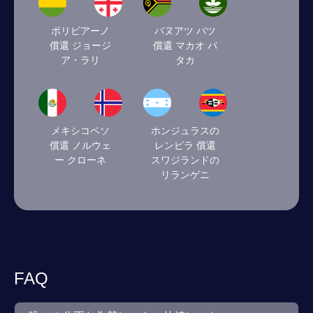
ボリビアーノ
バヌアツ バツ
償還 ジョージ
償還 マカオ パ
ア・ラリ
タカ
メキシコペソ
ホンジュラスの
償還 ノルウェ
レンピラ 償還
ー クローネ
スワジランドの
リランゲニ
FAQ