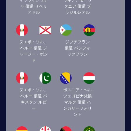
マラウイクワチ
ウギア、モーリ
ャ 償還 リベリ
タニア 償還 ブ
アドル
ラジルレアル
ヌエボ・ソル、
ジブチフラン
ペルー 償還 ジ
償還 パシフィ
ャージー・ポン
ックフラン
ド
ヌエボ・ソル、
ボスニア・ヘル
ペルー 償還 パ
ツェゴビナ兌換
キスタン ルピ
マルク 償還 ハ
ー
ンガリーフォリ
ント