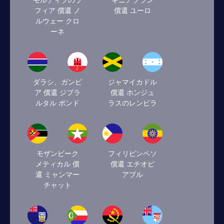
モルディブのラ
ギニアフラン
フィア 償還 ノ
償還 ユーロ
ルウェー クロ
ーネ
ダラシ、ガンビ
ジャマイカドル
ア 償還 ジブラ
償還 ホンジュ
ルタル ポンド
ラスのレンピラ
モザンビーク
フィリピンペソ
メティカル 償
償還 エチオピ
還 ミャンマー
アブル
チャット