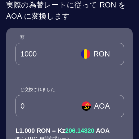
実際の為替レートに従って RON を
AOA に変換します
額
RON
と交換されました
AOA
L1.000 RON = Kz
206.14820
AOA
00:17 UTC
中間市場レート