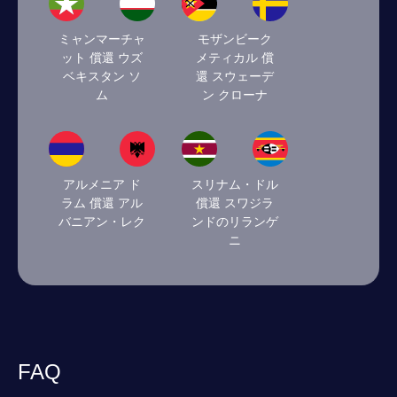
ミャンマーチャ
モザンビーク
ット 償還 ウズ
メティカル 償
ベキスタン ソ
還 スウェーデ
ム
ン クローナ
アルメニア ド
スリナム・ドル
ラム 償還 アル
償還 スワジラ
バニアン・レク
ンドのリランゲ
ニ
FAQ