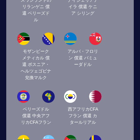
スワジランドの
ナイジェリアナ
リランゲニ 償
イラ 償還 ケニ
還 ベリーズド
ア シリング
ル
モザンビーク
アルバ・フロリ
メティカル 償
ン 償還 バミュ
還 ボスニア・
ーダドル
ヘルツェゴビナ
兌換マルク
ベリーズドル
西アフリカCFA
償還 中央アフ
フラン 償還 カ
リカCFAフラン
タールリアル