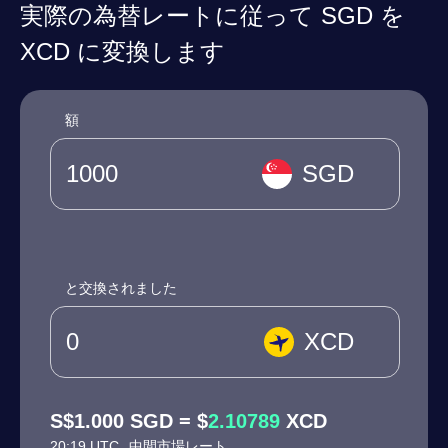
実際の為替レートに従って SGD を
XCD に変換します
額
SGD
と交換されました
XCD
S$1.000 SGD = $
2.10789
XCD
20:19 UTC
中間市場レート