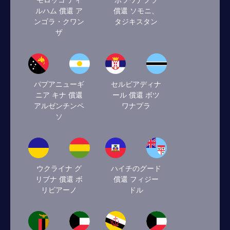
モロッコ ディ
ボツワナプラ
ルハム 償還 ア
償還 ソモニ、
ンゴラ・クワン
タジキスタン
ザ
パプアニューギ
セルビアディナ
ニア キナ 償還
ール 償還 ボツ
アルゼンチンペ
ワナプラ
ソ
ウクライナ グ
ハイチのグード
リブナ 償還 ボ
償還 フィジー
リビアーノ
ドル