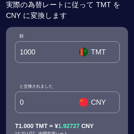
実際の為替レートに従って TMT を
CNY に変換します
額
TMT
と交換されました
CNY
T1.000 TMT = ¥
1.92727
CNY
14:20 UTC
中間市場レート