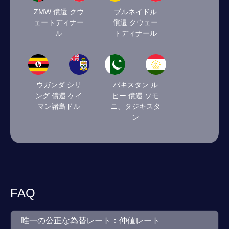
ZMW 償還 クウ
ブルネイドル
ェートディナー
償還 クウェー
ル
トディナール
ウガンダ シリ
パキスタン ル
ング 償還 ケイ
ピー 償還 ソモ
マン諸島ドル
ニ、タジキスタ
ン
FAQ
唯一の公正な為替レート：仲値レート