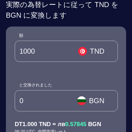
実際の為替レートに従って TND を
BGN に変換します
額
TND
と交換されました
BGN
DT1.000 TND = лв
0.57845
BGN
06:20 UTC
中間市場レート