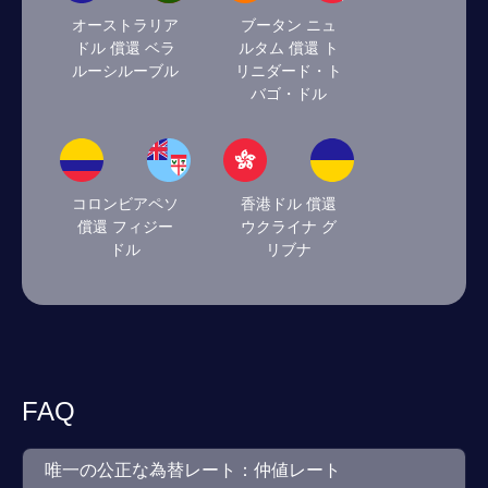
オーストラリア
ブータン ニュ
ドル 償還 ベラ
ルタム 償還 ト
ルーシルーブル
リニダード・ト
バゴ・ドル
コロンビアペソ
香港ドル 償還
償還 フィジー
ウクライナ グ
ドル
リブナ
FAQ
唯一の公正な為替レート：仲値レート