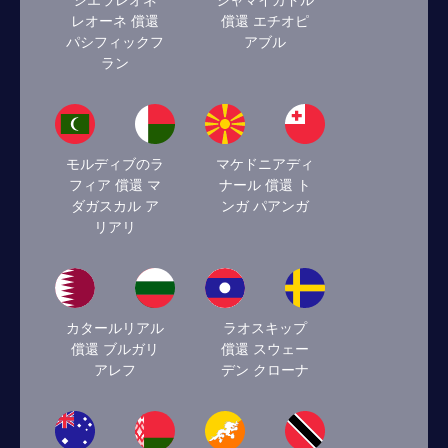
シエラレオネ
ジャマイカドル
レオーネ 償還
償還 エチオピ
パシフィックフ
アブル
ラン
モルディブのラ
マケドニアディ
フィア 償還 マ
ナール 償還 ト
ダガスカル ア
ンガ パアンガ
リアリ
カタールリアル
ラオスキップ
償還 ブルガリ
償還 スウェー
アレフ
デン クローナ