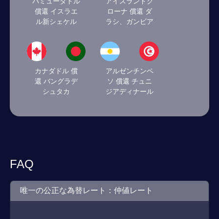
バミューダドル
アイスランドク
償還 イスラエ
ローナ 償還 ダ
ル新シェケル
ラシ、ガンビア
カナダドル 償
アルゼンチンペ
還 バングラデ
ソ 償還 チュニ
シュタカ
ジアディナール
FAQ
唯一の公正な為替レート：仲値レート