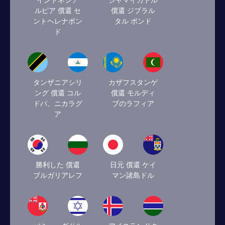
インドネシア
ジャマイカドル
ルピア 償還 セ
償還 ジブラル
ントヘレナポン
タル ポンド
ド
タンザニアシリ
カザフスタンゲ
ング 償還 コル
償還 モルディ
ドバ、ニカラグ
ブのラフィア
ア
勝利した 償還
日元 償還 ケイ
ブルガリアレフ
マン諸島ドル