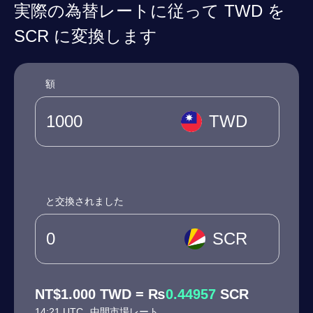
実際の為替レートに従って TWD を
SCR に変換します
額
TWD
と交換されました
SCR
NT$1.000 TWD = ₨
0.44957
SCR
14:21 UTC
中間市場レート