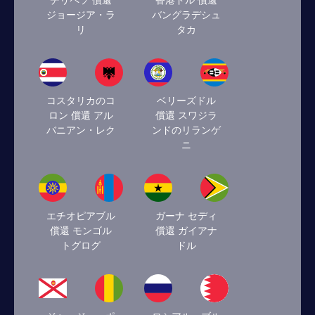
チリペソ 償還
香港ドル 償還
ジョージア・ラ
バングラデシュ
リ
タカ
コスタリカのコ
ベリーズドル
ロン 償還 アル
償還 スワジラ
バニアン・レク
ンドのリランゲ
ニ
エチオピアブル
ガーナ セディ
償還 モンゴル
償還 ガイアナ
トグログ
ドル