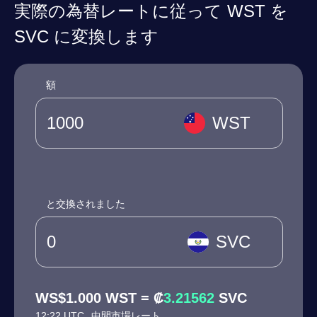
実際の為替レートに従って WST を
SVC に変換します
額
WST
と交換されました
SVC
WS$1.000 WST = ₡
3.21562
SVC
12:22 UTC
中間市場レート