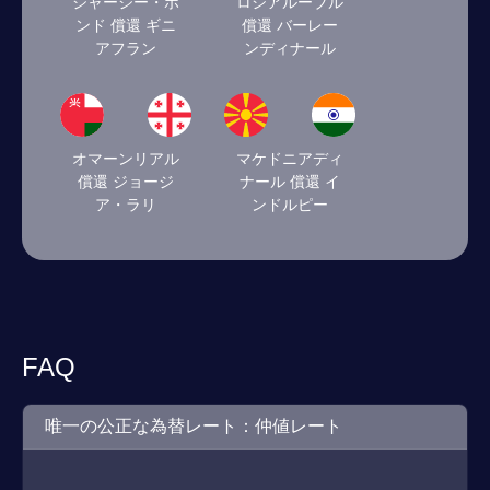
ジャージー・ポ
ロシアルーブル
ンド 償還 ギニ
償還 バーレー
アフラン
ンディナール
オマーンリアル
マケドニアディ
償還 ジョージ
ナール 償還 イ
ア・ラリ
ンドルピー
FAQ
唯一の公正な為替レート：仲値レート