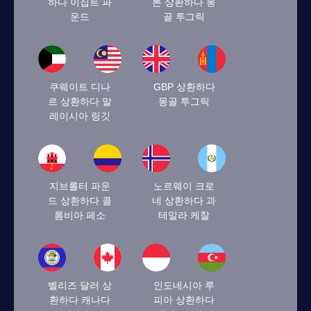
하다 이집트 파
론 상환하다 몽
운드
골 투그릭
쿠웨이트 디나
GBP 상환하다
르 상환하다 말
몽골 투그릭
레이시아 링깃
지브롤터 파운
노르웨이 크로
드 상환하다 콜
네 상환하다 과
롬비아 페소
테말라 케찰
벨리즈 달러 상
인도네시아 루
환하다 캐나다
피아 상환하다