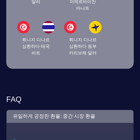
달러
아제르바이잔
마나트
튀니지 디나르
튀니지 디나르
상환하다 태국
상환하다 동부
바트
카리브해 달러
FAQ
유일하게 공정한 환율: 중간 시장 환율