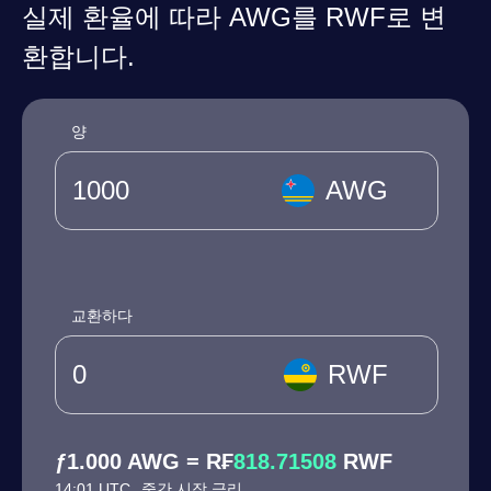
실제 환율에 따라 AWG를 RWF로 변
환합니다.
양
AWG
교환하다
RWF
ƒ1.000 AWG = R₣
818.71508
RWF
14:01 UTC
중간 시장 금리