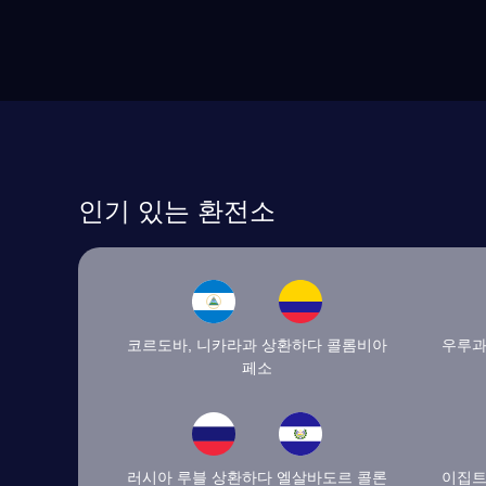
인기 있는 환전소
코르도바, 니카라과 상환하다 콜롬비아
우루과
페소
러시아 루블 상환하다 엘살바도르 콜론
이집트