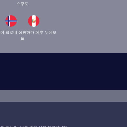
스쿠도
이 크로네 상환하다 페루 누에보
솔