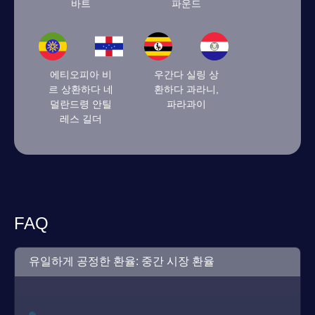
바트
파운드
에티오피아 비
우간다 실링 상
르 상환하다 네
환하다 과라니,
덜란드령 안틸
파라과이
레스 길더
FAQ
유일하게 공정한 환율: 중간 시장 환율