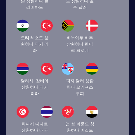
솜 상환하다 볼
드 상환하다 호
리비아노
주 달러
로티 레소토 상
바누아투 바투
환하다 터키 리
상환하다 덴마
라
크 크로네
달라시, 감비아
피지 달러 상환
상환하다 터키
하다 모리셔스
리라
루피
튀니지 디나르
맨 섬 파운드 상
상환하다 태국
환하다 이집트