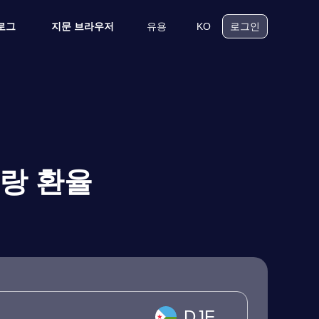
유용
KO
로그
지문 브라우저
로그인
프랑 환율
DJF