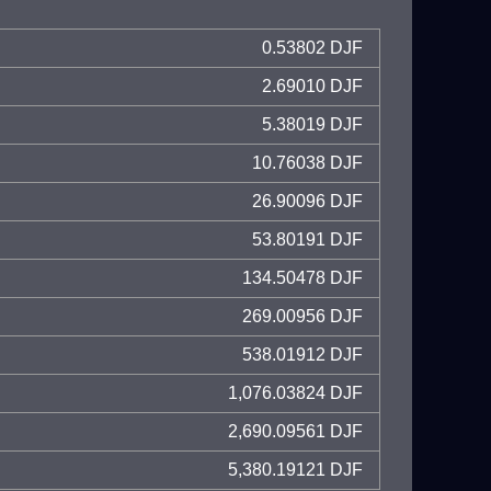
0.53802 DJF
2.69010 DJF
5.38019 DJF
10.76038 DJF
26.90096 DJF
53.80191 DJF
134.50478 DJF
269.00956 DJF
538.01912 DJF
1,076.03824 DJF
2,690.09561 DJF
5,380.19121 DJF