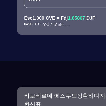
Esc1.000 CVE = Fdj
1.85867
DJF
04:05 UTC
중간 시장 금리
카보베르데 에스쿠도상환하다지
환산표