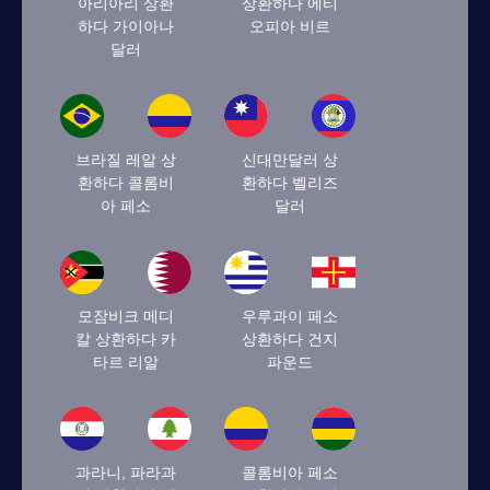
아리아리 상환
상환하다 에티
하다 가이아나
오피아 비르
달러
브라질 레알 상
신대만달러 상
환하다 콜롬비
환하다 벨리즈
아 페소
달러
모잠비크 메디
우루과이 페소
칼 상환하다 카
상환하다 건지
타르 리알
파운드
과라니, 파라과
콜롬비아 페소