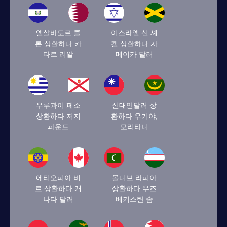
엘살바도르 콜
이스라엘 신 셰
론 상환하다 카
켈 상환하다 자
타르 리알
메이카 달러
우루과이 페소
신대만달러 상
상환하다 저지
환하다 우기야,
파운드
모리타니
에티오피아 비
몰디브 라피아
르 상환하다 캐
상환하다 우즈
나다 달러
베키스탄 솜