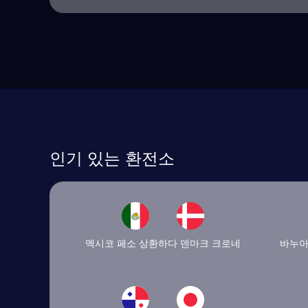
인기 있는 환전소
멕시코 페소 상환하다 덴마크 크로네
바누아