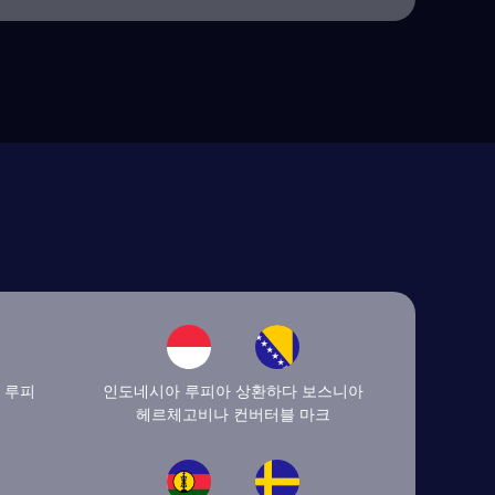
 루피
인도네시아 루피아 상환하다 보스니아
헤르체고비나 컨버터블 마크