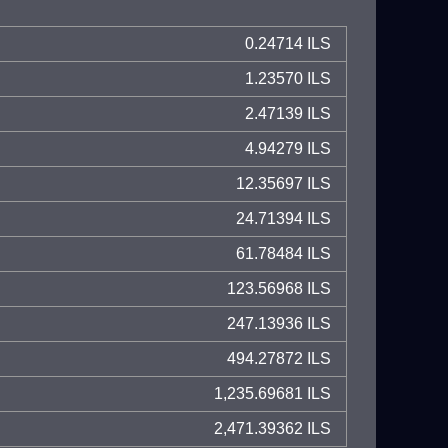
0.24714 ILS
1.23570 ILS
2.47139 ILS
4.94279 ILS
12.35697 ILS
24.71394 ILS
61.78484 ILS
123.56968 ILS
247.13936 ILS
494.27872 ILS
1,235.69681 ILS
2,471.39362 ILS