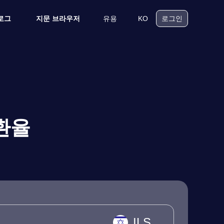
유용
KO
로그
지문 브라우저
로그인
환율
ILS