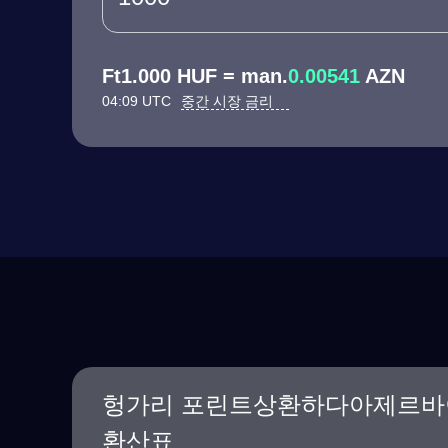
Ft1.000 HUF = man.
0.00541
AZN
04:09 UTC
중간 시장 금리
헝가리 포린트상환하다아제르바
환산표