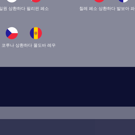
일원 상환하다 필리핀 페소
칠레 페소 상환하다 발보아 
 코루나 상환하다 몰도바 레우