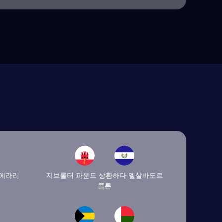
시에라리
지브롤터 파운드 상환하다 엘살바도르
콜론