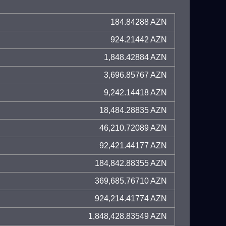
184.84288 AZN
924.21442 AZN
1,848.42884 AZN
3,696.85767 AZN
9,242.14418 AZN
18,484.28835 AZN
46,210.72089 AZN
92,421.44177 AZN
184,842.88355 AZN
369,685.76710 AZN
924,214.41774 AZN
1,848,428.83549 AZN