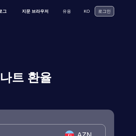
유용
KO
로그
지문 브라우저
로그인
마나트 환율
AZN