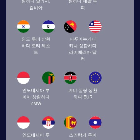
환하다 달라시,
환하다 네팔 루
감비아
피
인도 루피 상환
파푸아뉴기니
하다 로티 레소
키나 상환하다
토
라이베리아 달
러
인도네시아 루
케냐 실링 상환
피아 상환하다
하다 EUR
ZMW
인도네시아 루
스리랑카 루피