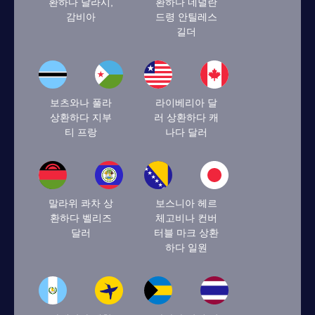
환하다 달라시,
환하다 네덜란
감비아
드령 안틸레스
길더
보츠와나 풀라
라이베리아 달
상환하다 지부
러 상환하다 캐
티 프랑
나다 달러
말라위 콰차 상
보스니아 헤르
환하다 벨리즈
체고비나 컨버
달러
터블 마크 상환
하다 일원