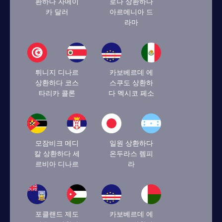
환하다 자메이
로나 상환하다
카 달러
아르메니아 드
라마
튀니지 디나르
카보베르데 에
상환하다 코스
스쿠도 상환하
타리카 콜론
다 멕시코 페소
모잠비크 메디
일원 상환하다
칼 상환하다 세
온두라스 렘피
르비아 디나르
라
포클랜드 제도
카보베르데 에