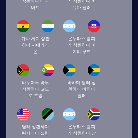
상환하다 태국
러 상환하다 버
바트
뮤다 달러
가나 세디 상환
온두라스 렘피
하다 시에라리
라 상환하다 아
온
이티 구드
바누아투 바투
바하마 달러 상
상환하다 코모
환하다 바하마
로 프랑
달러
달러 상환하다
온두라스 렘피
탄자니아 실링
라 상환하다 남