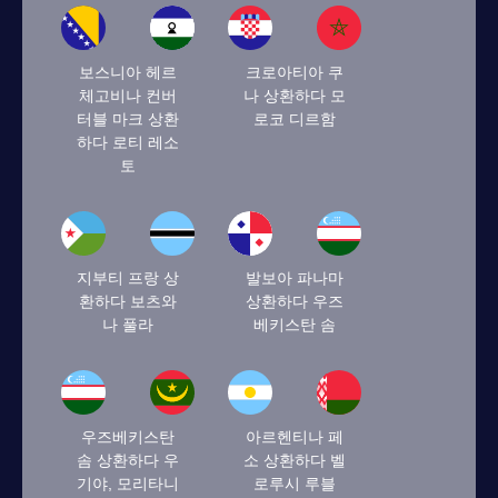
보스니아 헤르
크로아티아 쿠
체고비나 컨버
나 상환하다 모
터블 마크 상환
로코 디르함
하다 로티 레소
토
지부티 프랑 상
발보아 파나마
환하다 보츠와
상환하다 우즈
나 풀라
베키스탄 솜
우즈베키스탄
아르헨티나 페
솜 상환하다 우
소 상환하다 벨
기야, 모리타니
로루시 루블