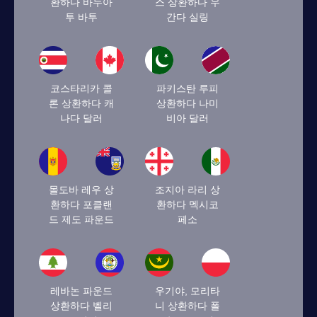
환하다 바누아
스 상환하다 우
투 바투
간다 실링
코스타리카 콜
파키스탄 루피
론 상환하다 캐
상환하다 나미
나다 달러
비아 달러
몰도바 레우 상
조지아 라리 상
환하다 포클랜
환하다 멕시코
드 제도 파운드
페소
레바논 파운드
우기야, 모리타
상환하다 벨리
니 상환하다 폴