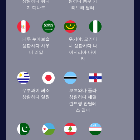
상환하다 튀니
환하다 동부 카
지 디나르
리브해 달러
페루 누에보솔
우기야, 모리타
상환하다 사우
니 상환하다 나
디 리얄
이지리아 나이
라
우루과이 페소
보츠와나 풀라
상환하다 일원
상환하다 네덜
란드령 안틸레
스 길더