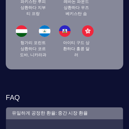
파키스탄 루피
레바논 파운드
상환하다 지부
상환하다 우즈
티 프랑
베키스탄 솜
헝가리 포린트
아이티 구드 상
상환하다 코르
환하다 홍콩 달
도바, 니카라과
러
FAQ
유일하게 공정한 환율: 중간 시장 환율