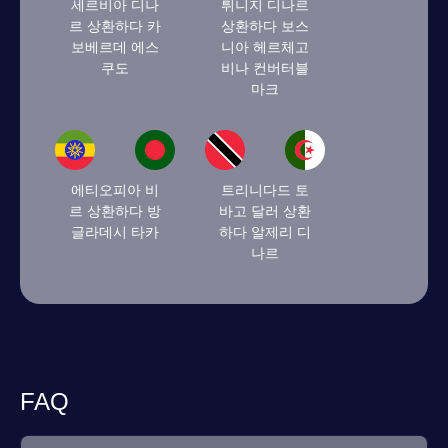
세르비아 디나
튀니지 디나르
르 상환하다 카
상환하다 보스
보베르데 에스
니아 헤르체고
쿠도
비나 컨버터블
마크
에티오피아 비
트리니다드 토
르 상환하다 방
바고 달러 상환
글라데시 타카
하다 알제리 디
나르
FAQ