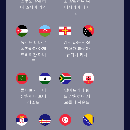
스쿠도 상환하
소 상환하다 나
다 조지아 라리
이지리아 나이
라
요르단 디나르
건지 파운드 상
상환하다 아제
환하다 파푸아
르바이잔 마나
뉴기니 키나
트
몰디브 라피아
남아프리카 랜
상환하다 로티
드 상환하다 지
레소토
브롤터 파운드