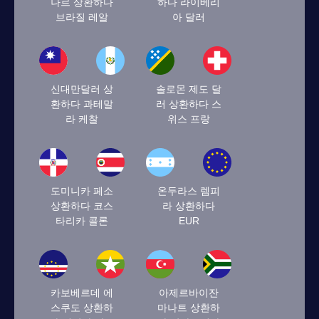
나르 상환하다
하다 라이베리
브라질 레알
아 달러
신대만달러 상
솔로몬 제도 달
환하다 과테말
러 상환하다 스
라 케찰
위스 프랑
도미니카 페소
온두라스 렘피
상환하다 코스
라 상환하다
타리카 콜론
EUR
카보베르데 에
아제르바이잔
스쿠도 상환하
마나트 상환하