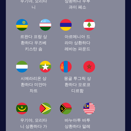
우기야, 모리타
상환하다 우루
니
과이 페소
르완다 프랑 상
아르메니아 드
환하다 우즈베
라마 상환하다
키스탄 솜
레바논 파운드
시에라리온 상
몽골 투그릭 상
환하다 미얀마
환하다 모로코
차트
디르함
우기야, 모리타
바누아투 바투
니 상환하다 가
상환하다 말레