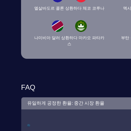
엘살바도르 콜론 상환하다 체코 코루나
멕시
나미비아 달러 상환하다 마카오 파타카
부탄
스
FAQ
유일하게 공정한 환율: 중간 시장 환율