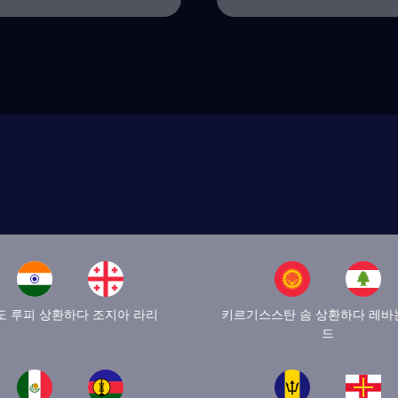
도 루피 상환하다 조지아 라리
키르기스스탄 솜 상환하다 레바
드