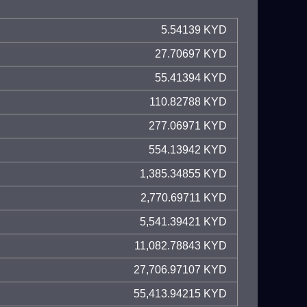
5.54139 KYD
27.70697 KYD
55.41394 KYD
110.82788 KYD
277.06971 KYD
554.13942 KYD
1,385.34855 KYD
2,770.69711 KYD
5,541.39421 KYD
11,082.78843 KYD
27,706.97107 KYD
55,413.94215 KYD