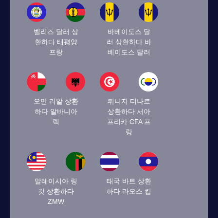
벨리즈 달러 상
바베이도스 달
환하다 태평양
러 상환하다 바
프랑
베이도스 달러
오만 리알 상환
튀니지 디나르
하다 알바니아
상환하다 서아
렉
프리카 CFA 프
랑
말레이시아 링
태국 바트 상환
깃 상환하다
하다 라오스 킵
ZMW