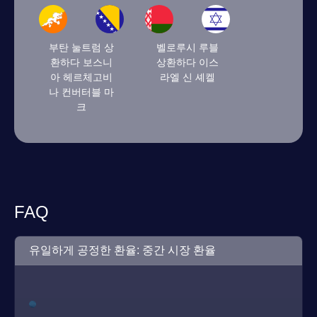
부탄 눌트럼 상
벨로루시 루블
환하다 보스니
상환하다 이스
아 헤르체고비
라엘 신 셰켈
나 컨버터블 마
크
FAQ
유일하게 공정한 환율: 중간 시장 환율