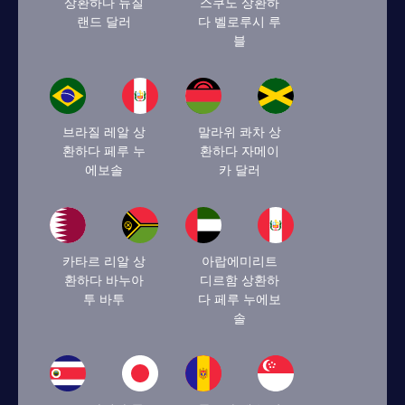
상환하다 뉴질
스쿠도 상환하
랜드 달러
다 벨로루시 루
블
브라질 레알 상
말라위 콰차 상
환하다 페루 누
환하다 자메이
에보솔
카 달러
카타르 리알 상
아랍에미리트
환하다 바누아
디르함 상환하
투 바투
다 페루 누에보
솔