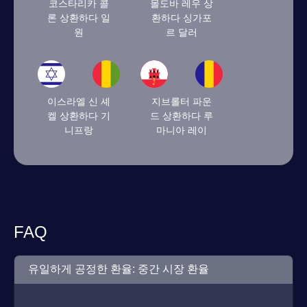
코스타리카 콜
몰도바 레우 상
론 상환하다 일
환하다 싱가포
원
르 달러
이스라엘 신 셰
지브롤터 파운
켈 상환하다 기
드 상환하다 루
니프랑
마니아 레이
FAQ
유일하게 공정한 환율: 중간 시장 환율