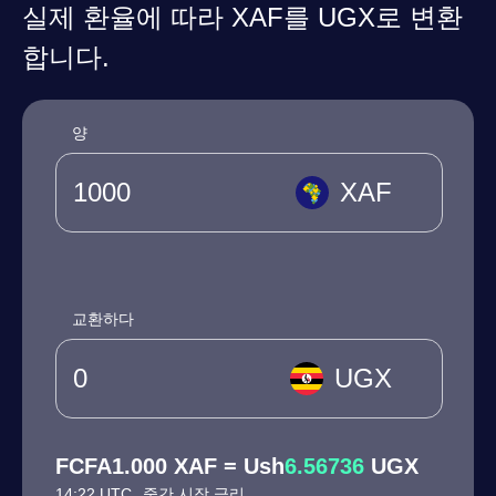
실제 환율에 따라 XAF를 UGX로 변환
합니다.
양
XAF
교환하다
UGX
FCFA1.000 XAF = Ush
6.56736
UGX
14:22 UTC
중간 시장 금리