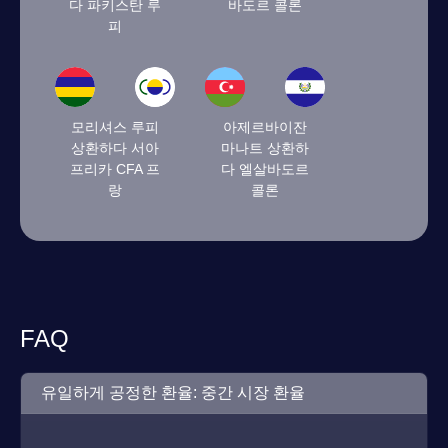
다 파키스탄 루
바도르 콜론
피
모리셔스 루피
아제르바이잔
상환하다 서아
마나트 상환하
프리카 CFA 프
다 엘살바도르
랑
콜론
FAQ
유일하게 공정한 환율: 중간 시장 환율