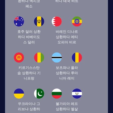
환하다 멕시코
하다 태국 바트
페소
호주 달러 상환
바레인 디나르
하다 바베이도
상환하다 에티
스 달러
오피아 비르
키르기스스탄
보츠와나 풀라
솜 상환하다 기
상환하다 루마
니프랑
니아 레이
우크라이나 그
불가리아 레프
리브냐 상환하
상환하다 엘살