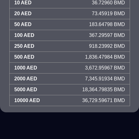
10 AED
36.72960 BMD
20 AED
73.45919 BMD
50 AED
183.64798 BMD
100 AED
367.29597 BMD
250 AED
918.23992 BMD
500 AED
1,836.47984 BMD
1000 AED
3,672.95967 BMD
2000 AED
7,345.91934 BMD
5000 AED
18,364.79835 BMD
10000 AED
36,729.59671 BMD