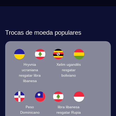
Trocas de moeda populares
Hryvnia
Xelim ugandês
ucraniana
resgatar
resgatar libra
boliviano
libanesa
Peso
libra libanesa
Dominicano
resgatar Rupia