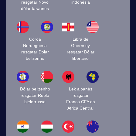
resgatar Novo
indonésia
dólar taiwanês
Coroa
Libra de
Norueguesa
Guernsey
resgatar Dólar
resgatar Dólar
belizenho
liberiano
Dólar belizenho
Lek albanês
resgatar Rublo
resgatar
bielorrusso
Franco CFA da
África Central