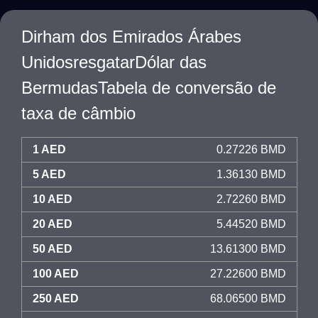
Dirham dos Emirados Árabes
UnidosresgatarDólar das
BermudasTabela de conversão de
taxa de câmbio
1 AED
0.27226 BMD
5 AED
1.36130 BMD
10 AED
2.72260 BMD
20 AED
5.44520 BMD
50 AED
13.61300 BMD
100 AED
27.22600 BMD
250 AED
68.06500 BMD