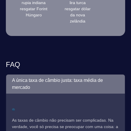
rupia indiana
lira turca
resgatar Forint
resgatar dólar
Húngaro
da nova
zelândia
FAQ
A única taxa de câmbio justa: taxa média de
mercado
As taxas de câmbio não precisam ser complicadas. Na
verdade, você só precisa se preocupar com uma coisa: a