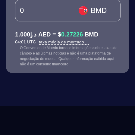
BMD
د.إ1.000 AED = $
0.27226
BMD
04:01 UTC
taxa média de mercado
O Conversor de Moeda fornece informações sobre taxas de
câmbio e as últimas notícias e não é uma plataforma de
negociação de moeda. Qualquer informação exibida aqui
não é um conselho financeiro.