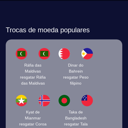
Trocas de moeda populares
Ráfia das
Dinar do
Maldivas
Bahrein
resgatar Ráfia
resgatar Peso
das Maldivas
filipino
Kyat de
Taka de
Mianmar
Bangladesh
resgatar Coroa
resgatar Tala