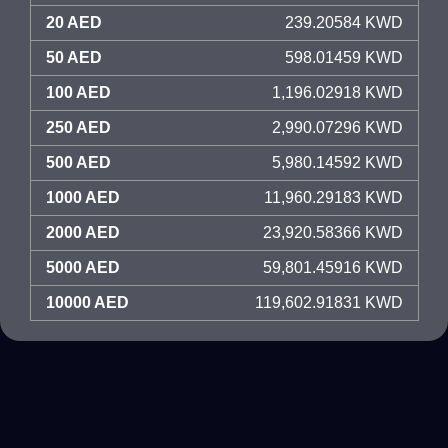
20 AED
239.20584 KWD
50 AED
598.01459 KWD
100 AED
1,196.02918 KWD
250 AED
2,990.07296 KWD
500 AED
5,980.14592 KWD
1000 AED
11,960.29183 KWD
2000 AED
23,920.58366 KWD
5000 AED
59,801.45916 KWD
10000 AED
119,602.91831 KWD