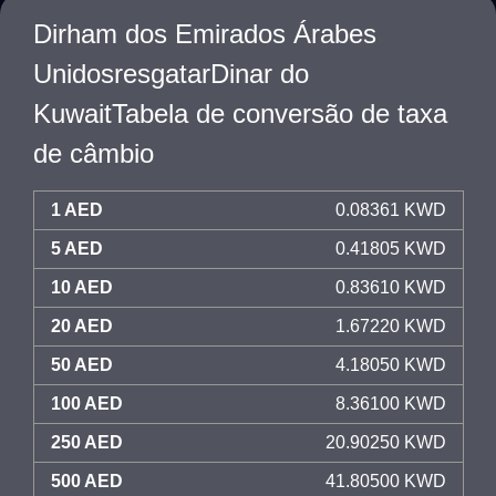
Dirham dos Emirados Árabes
UnidosresgatarDinar do
KuwaitTabela de conversão de taxa
de câmbio
1 AED
0.08361 KWD
5 AED
0.41805 KWD
10 AED
0.83610 KWD
20 AED
1.67220 KWD
50 AED
4.18050 KWD
100 AED
8.36100 KWD
250 AED
20.90250 KWD
500 AED
41.80500 KWD