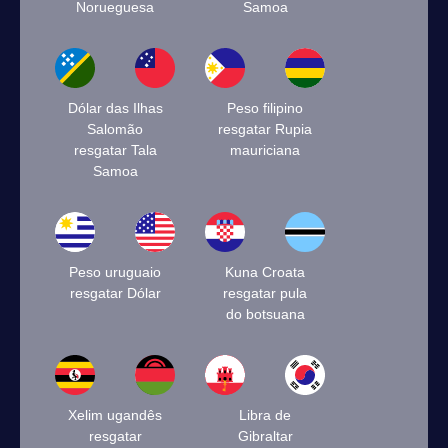
Norueguesa
Samoa
Dólar das Ilhas
Peso filipino
Salomão
resgatar Rupia
resgatar Tala
mauriciana
Samoa
Peso uruguaio
Kuna Croata
resgatar Dólar
resgatar pula
do botsuana
Xelim ugandês
Libra de
resgatar
Gibraltar