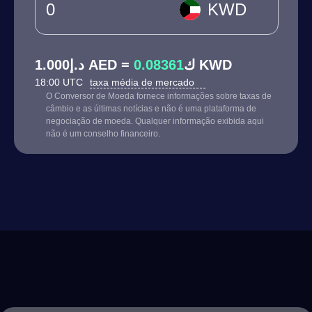
KWD
0.08361
د.إ1.000 AED = ك
KWD
18:00 UTC
taxa média de mercado
O Conversor de Moeda fornece informações sobre taxas de
câmbio e as últimas notícias e não é uma plataforma de
negociação de moeda. Qualquer informação exibida aqui
não é um conselho financeiro.