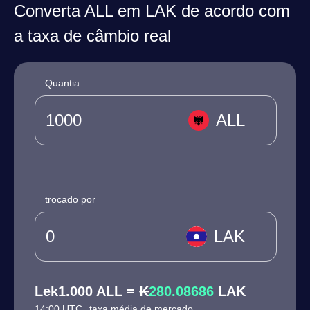
Converta ALL em LAK de acordo com
a taxa de câmbio real
Quantia
ALL
trocado por
LAK
Lek1.000 ALL = ₭
280.08686
LAK
14:00 UTC
taxa média de mercado