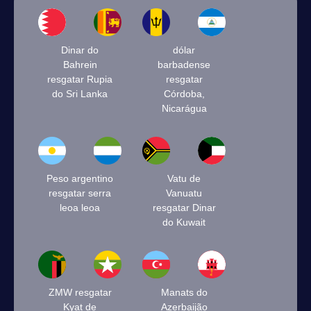
Dinar do
dólar
Bahrein
barbadense
resgatar Rupia
resgatar
do Sri Lanka
Córdoba,
Nicarágua
Peso argentino
Vatu de
resgatar serra
Vanuatu
leoa leoa
resgatar Dinar
do Kuwait
ZMW resgatar
Manats do
Kyat de
Azerbaijão