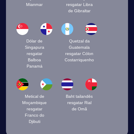
Mianmar
resgatar Libra
de Gibraltar
Dólar de
Quetzal da
Singapura
Guatemala
resgatar
resgatar Cólon
Balboa
Costarriquenho
Panamá
Metical de
Baht tailandês
Moçambique
resgatar Rial
resgatar
de Omã
Franco do
Djibuti