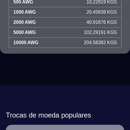
500 AWG
10.22919 KGS
1000 AWG
20.45838 KGS
2000 AWG
40.91676 KGS
5000 AWG
102.29191 KGS
10000 AWG
204.58382 KGS
Trocas de moeda populares