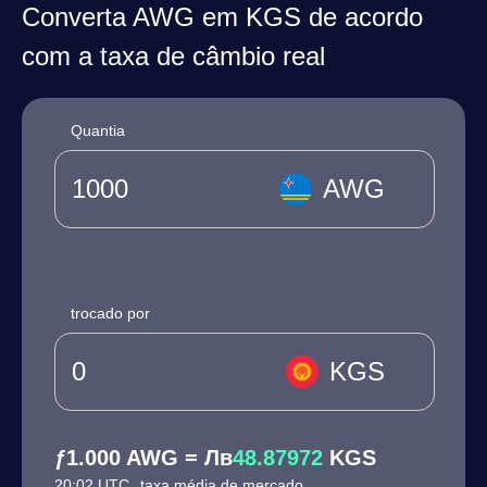
Converta AWG em KGS de acordo
com a taxa de câmbio real
Quantia
AWG
trocado por
KGS
ƒ1.000 AWG = Лв
48.87972
KGS
20:02 UTC
taxa média de mercado