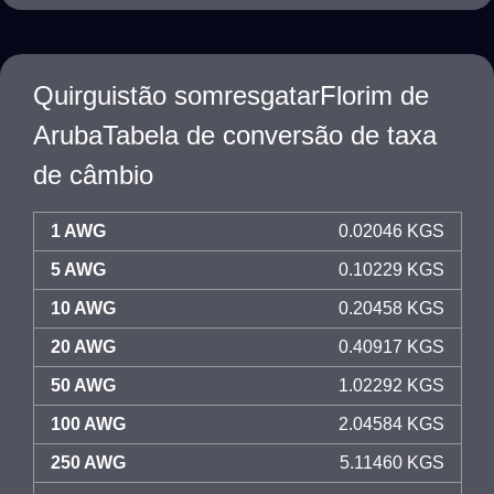
Quirguistão somresgatarFlorim de
ArubaTabela de conversão de taxa
de câmbio
1 AWG
0.02046 KGS
5 AWG
0.10229 KGS
10 AWG
0.20458 KGS
20 AWG
0.40917 KGS
50 AWG
1.02292 KGS
100 AWG
2.04584 KGS
250 AWG
5.11460 KGS