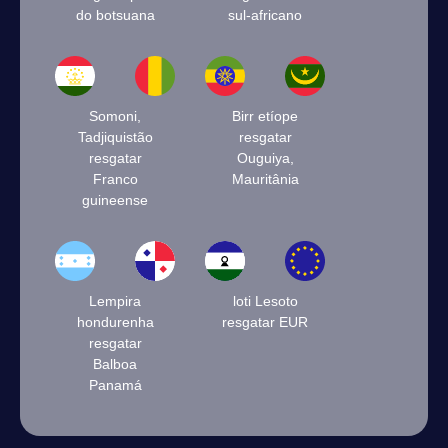
do botsuana
sul-africano
Somoni,
Birr etíope
Tadjiquistão
resgatar
resgatar
Ouguiya,
Franco
Mauritânia
guineense
Lempira
loti Lesoto
hondurenha
resgatar EUR
resgatar
Balboa
Panamá