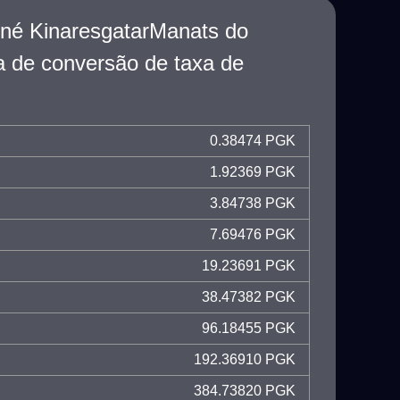
né KinaresgatarManats do
a de conversão de taxa de
0.38474 PGK
1.92369 PGK
3.84738 PGK
7.69476 PGK
19.23691 PGK
38.47382 PGK
96.18455 PGK
192.36910 PGK
384.73820 PGK