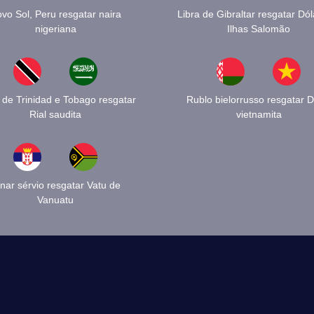
vo Sol, Peru resgatar naira
Libra de Gibraltar resgatar Dól
nigeriana
Ilhas Salomão
 de Trinidad e Tobago resgatar
Rublo bielorrusso resgatar 
Rial saudita
vietnamita
nar sérvio resgatar Vatu de
Vanuatu