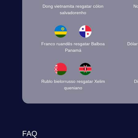
Dong vietnamita resgatar cólon
No
salvadorenho
Franco ruandês resgatar Balboa
Dólar
Panamá
Rublo bielorrusso resgatar Xelim
Di
queniano
FAQ