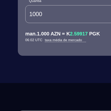
Quantia
man.1.000 AZN = K
2.59917
PGK
06:02 UTC
taxa média de mercado