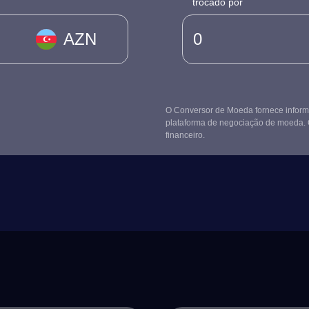
trocado por
AZN
O Conversor de Moeda fornece informa
plataforma de negociação de moeda. 
financeiro.