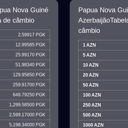
apua Nova Guiné
Papua Nova Gui
a de câmbio
AzerbaijãoTabel
câmbio
2.59917 PGK
12.99585 PGK
1 AZN
25.99170 PGK
5 AZN
51.98340 PGK
10 AZN
129.95850 PGK
20 AZN
259.91700 PGK
50 AZN
649.79250 PGK
100 AZN
1,299.58500 PGK
250 AZN
2,599.17000 PGK
500 AZN
5,198.34000 PGK
1000 AZN