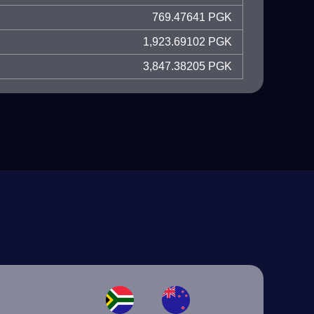
769.47641 PGK
1,923.69102 PGK
3,847.38205 PGK