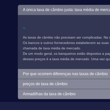
A única taxa de câmbio justa: taxa média de merc
As taxas de câmbio não precisam ser complicadas. Na 
Os bancos e outros fornecedores estabelecem as suas pr
chamada de taxa média de mercado.
De um modo geral, os banqueiros estão dispostos a p
desses preços é a taxa média de mercado. Uma vez que e
Por que ocorrem diferenças nas taxas de câmbio
preços de taxa de câmbio
Armadilhas da taxa de câmbio