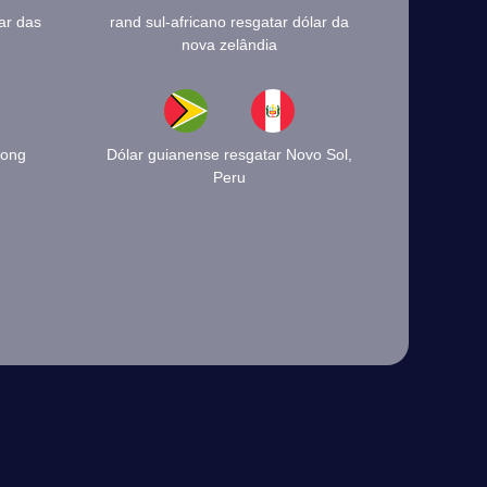
ar das
rand sul-africano resgatar dólar da
nova zelândia
Dong
Dólar guianense resgatar Novo Sol,
Peru