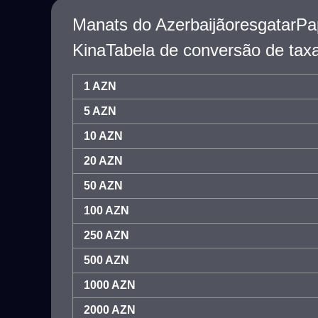
Manats do AzerbaijãoresgatarP
KinaTabela de conversão de tax
1 AZN
5 AZN
10 AZN
20 AZN
50 AZN
100 AZN
250 AZN
500 AZN
1000 AZN
2000 AZN