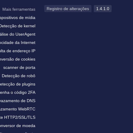
Registro de alterações
1.4.1.0
Mais ferramentas
spositivos de mídia
Detecção de kernel
álise do UserAgent
ocidade da Internet
lta de endereço IP
versão de cookies
scanner de porta
Detecção de robô
etecção de plugins
enha o código 2FA
 vazamento de DNS
vazamento WebRTC
te HTTP2/SSL/TLS
nversor de moeda