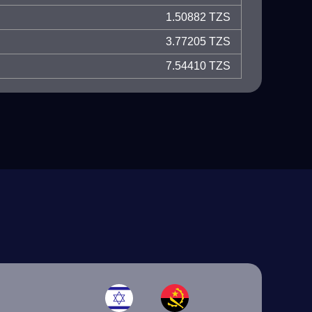
1.50882 TZS
3.77205 TZS
7.54410 TZS