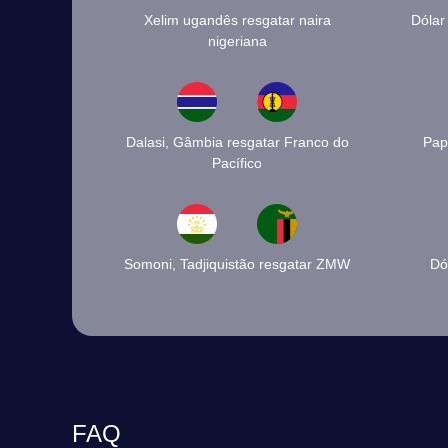
Xelim ugandês resgatar naira
Dólar
nigeriana
Dalasi, Gâmbia resgatar Franco do
Pap
Pacífico
Somoni, Tadjiquistão resgatar ZMW
Dó
FAQ