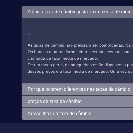
A única taxa de câmbio justa: taxa média de merc
As taxas de câmbio não precisam ser complicadas. Na 
Os bancos e outros fornecedores estabelecem as suas pr
chamada de taxa média de mercado.
De um modo geral, os banqueiros estão dispostos a p
desses preços é a taxa média de mercado. Uma vez que e
Por que ocorrem diferenças nas taxas de câmbio
preços de taxa de câmbio
Armadilhas da taxa de câmbio