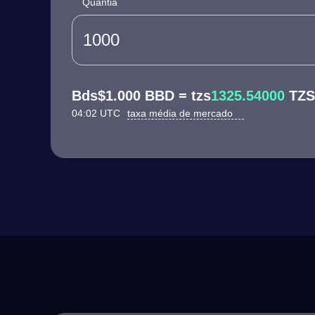
Quantia
Bds$1.000 BBD = tzs
1325.54000
TZS
04:02 UTC
taxa média de mercado