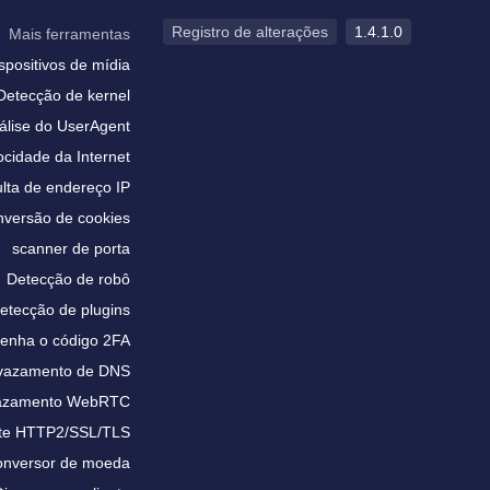
Registro de alterações
1.4.1.0
Mais ferramentas
spositivos de mídia
Detecção de kernel
álise do UserAgent
ocidade da Internet
lta de endereço IP
versão de cookies
scanner de porta
Detecção de robô
etecção de plugins
enha o código 2FA
 vazamento de DNS
vazamento WebRTC
te HTTP2/SSL/TLS
nversor de moeda