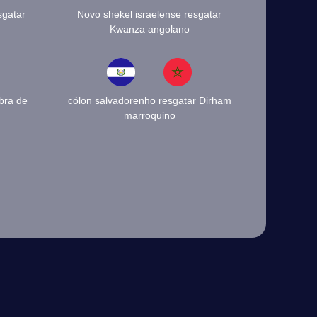
sgatar
Novo shekel israelense resgatar
Kwanza angolano
bra de
cólon salvadorenho resgatar Dirham
marroquino