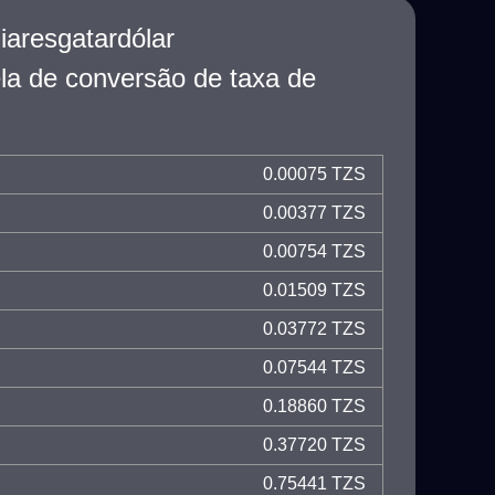
iaresgatardólar
a de conversão de taxa de
0.00075 TZS
0.00377 TZS
0.00754 TZS
0.01509 TZS
0.03772 TZS
0.07544 TZS
0.18860 TZS
0.37720 TZS
0.75441 TZS