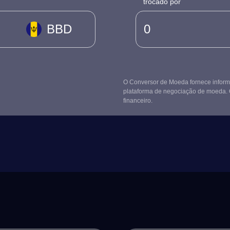
trocado por
BBD
O Conversor de Moeda fornece informa
plataforma de negociação de moeda. 
financeiro.