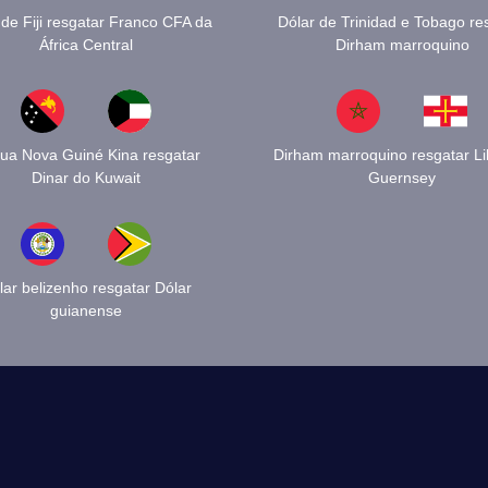
 de Fiji resgatar Franco CFA da
Dólar de Trinidad e Tobago re
África Central
Dirham marroquino
ua Nova Guiné Kina resgatar
Dirham marroquino resgatar Li
Dinar do Kuwait
Guernsey
lar belizenho resgatar Dólar
guianense