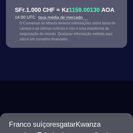
SFr.1.000 CHF = Kz
1159.00130
AOA
14:00 UTC
taxa média de mercado
O Conversor de Moeda fornece informações sobre taxas de
câmbio e as últimas notícias e não é uma plataforma de
negociação de moeda. Qualquer informação exibida aqui
não é um conselho financeiro.
Franco suíçoresgatarKwanza