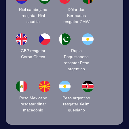
Riel cambojano
Dólar das
resgatar Rial
Bermudas
saudita
resgatar ZMW
GBP resgatar
Rupia
Coroa Checa
Paquistanesa
resgatar Peso
argentino
Peso Mexicano
Peso argentino
resgatar dinar
resgatar Xelim
macedónio
queniano