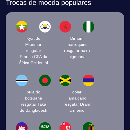
Trocas de moeda populares
Kyat de
Dirham
Mianmar
marroquino
resgatar
resgatar naira
Franco CFA da
nigeriana
África Ocidental
pula do
dólar
botsuana
jamaicano
resgatar Taka
resgatar Dram
de Bangladesh
armênio