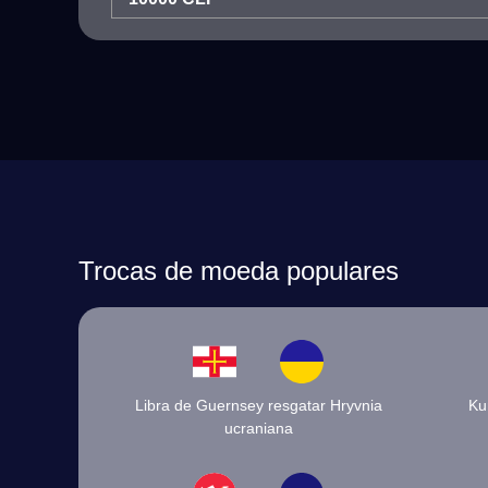
Trocas de moeda populares
Libra de Guernsey resgatar Hryvnia
Ku
ucraniana