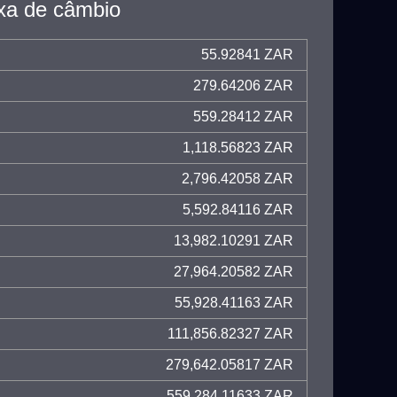
xa de câmbio
55.92841 ZAR
279.64206 ZAR
559.28412 ZAR
1,118.56823 ZAR
2,796.42058 ZAR
5,592.84116 ZAR
13,982.10291 ZAR
27,964.20582 ZAR
55,928.41163 ZAR
111,856.82327 ZAR
279,642.05817 ZAR
559,284.11633 ZAR