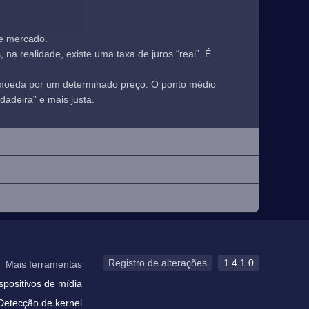
de mercado.
a realidade, existe uma taxa de juros “real”. É
 moeda por um determinado preço. O ponto médio
adeira” e mais justa.
Registro de alterações
1.4.1.0
Mais ferramentas
spositivos de mídia
Detecção de kernel