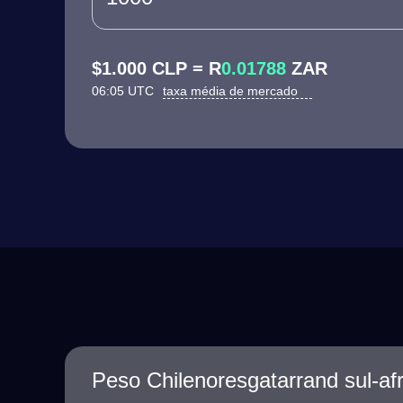
$1.000 CLP = R
0.01788
ZAR
06:05 UTC
taxa média de mercado
Peso Chilenoresgatarrand sul-af