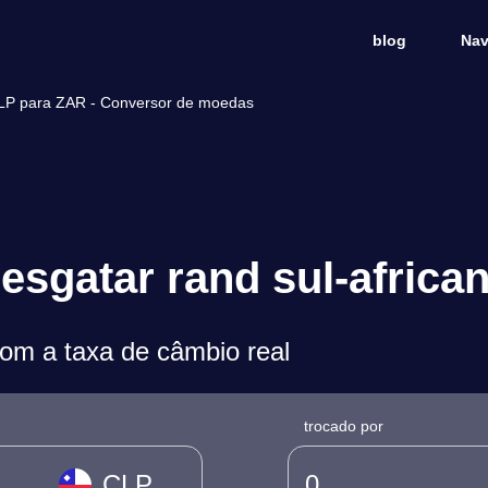
blog
Nav
 CLP para ZAR - Conversor de moedas
esgatar rand sul-africa
m a taxa de câmbio real
trocado por
CLP