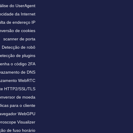
álise do UserAgent
ocidade da Internet
lta de endereço IP
versão de cookies
scanner de porta
Detecção de robô
etecção de plugins
enha o código 2FA
 vazamento de DNS
vazamento WebRTC
te HTTP2/SSL/TLS
nversor de moeda
Dicas para o cliente
 navegador WebGPU
roscope Visualizer
ão de fuso horário