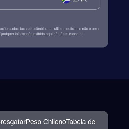
ções sobre taxas de câmbio e as últimas notícias e não é uma
Qualquer informação exibida aqui não é um conselho
noresgatarPeso ChilenoTabela de