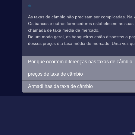
As taxas de câmbio não precisam ser complicadas. Na 
Os bancos e outros fornecedores estabelecem as suas pr
chamada de taxa média de mercado.
De um modo geral, os banqueiros estão dispostos a p
desses preços é a taxa média de mercado. Uma vez que e
Por que ocorrem diferenças nas taxas de câmbio
preços de taxa de câmbio
Armadilhas da taxa de câmbio
im