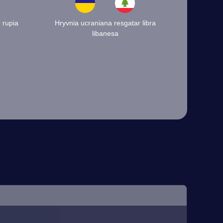
 rupia
Hryvnia ucraniana resgatar libra
libanesa