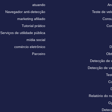
atuando
An
Navegador anti-detecção
Teste de vel
marketing afiliado
Consu
Tutorial prático
Con
Serviços de utilidade pública
mídia social
comércio eletrônico
D
Parceiro
Obt
Detecção de
Detecção de 
Tes
Co
Relatório do
Gy
Detecç