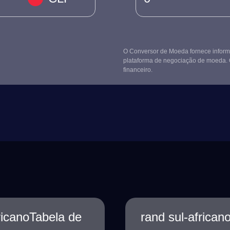
O Conversor de Moeda fornece informa
plataforma de negociação de moeda. 
financeiro.
ricanoTabela de
rand sul-africa