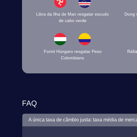
Libra da Ilha de Man resgatar escudo
Dong v
de cabo verde
Forint Húngaro resgatar Peso
Ráfi
Colombiano
FAQ
A única taxa de câmbio justa: taxa média de merc