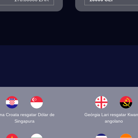
na Croata resgatar Dólar de
Geórgia Lari resgatar Kwa
Singapura
angolano