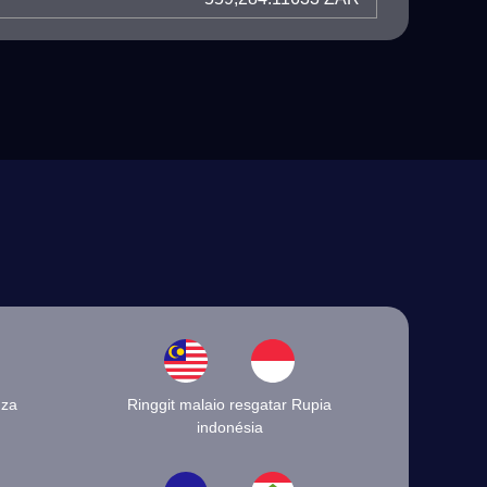
nza
Ringgit malaio resgatar Rupia
indonésia