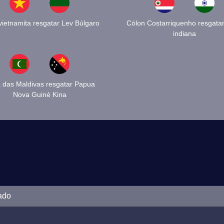
ietnamita resgatar Lev Búlgaro
Cólon Costarriquenho resgatar
indiana
a das Maldivas resgatar Papua
Nova Guiné Kina
ado