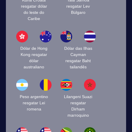
Kuna Croata
Tala Samoa
resgatar dólar
resgatar Lev
do leste do
Búlgaro
Caribe
Dólar de Hong
Dólar das Ilhas
Kong resgatar
Cayman
dólar
resgatar Baht
australiano
tailandês
Peso argentino
Lilangeni Suazi
resgatar Lei
resgatar
romena
Dirham
marroquino