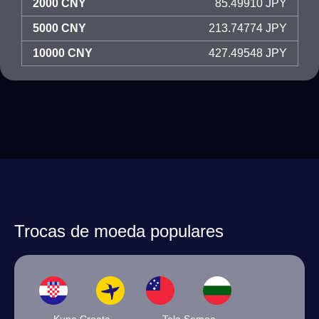
2000 CNY
85.49910 JPY
5000 CNY
213.74774 JPY
10000 CNY
427.49548 JPY
Trocas de moeda populares