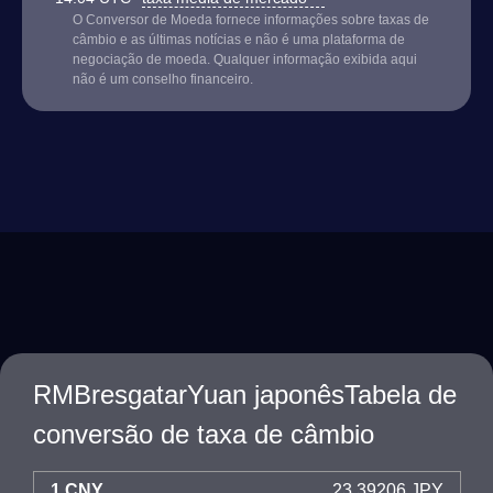
O Conversor de Moeda fornece informações sobre taxas de
câmbio e as últimas notícias e não é uma plataforma de
negociação de moeda. Qualquer informação exibida aqui
não é um conselho financeiro.
RMBresgatarYuan japonêsTabela de
conversão de taxa de câmbio
1 CNY
23.39206 JPY