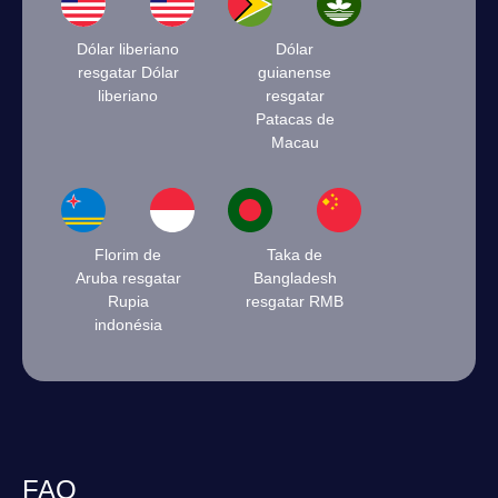
Dólar liberiano
Dólar
resgatar Dólar
guianense
liberiano
resgatar
Patacas de
Macau
Florim de
Taka de
Aruba resgatar
Bangladesh
Rupia
resgatar RMB
indonésia
FAQ