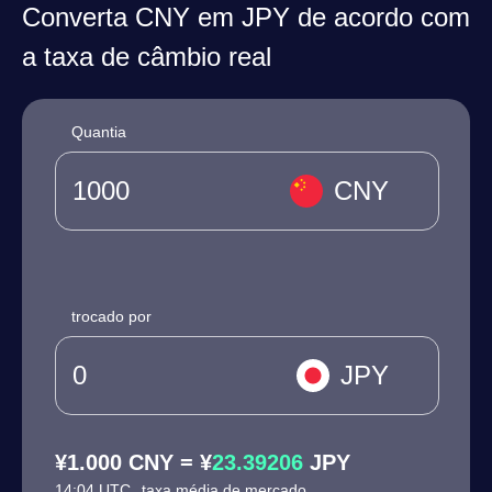
Converta CNY em JPY de acordo com
a taxa de câmbio real
Quantia
CNY
trocado por
JPY
¥1.000 CNY = ¥
23.39206
JPY
14:04 UTC
taxa média de mercado