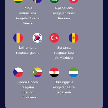
Rupia
Rial saudita
mauriciana
resgatar Dinar
resgatar Coroa
tunisino
Sueca
Lei romena
lira turca
resgatar ganho
resgatar Leu
da Moldávia
Coroa Checa
libra egípcia
resgatar
resgatar serra
Franco
leoa leoa
comoriano