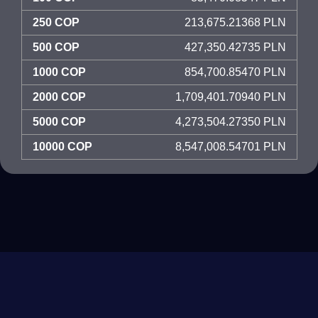
250 COP
213,675.21368 PLN
500 COP
427,350.42735 PLN
1000 COP
854,700.85470 PLN
2000 COP
1,709,401.70940 PLN
5000 COP
4,273,504.27350 PLN
10000 COP
8,547,008.54701 PLN