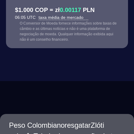
$1.000 COP = zł
0.00117
PLN
06:05 UTC
taxa média de mercado
O Conversor de Moeda fornece informações sobre taxas de
câmbio e as últimas notícias e não é uma plataforma de
negociação de moeda. Qualquer informação exibida aqui
não é um conselho financeiro.
Peso ColombianoresgatarZlóti