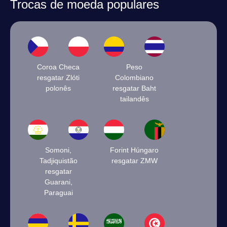
Trocas de moeda populares
Coroa Checa
Peso
resgatar Zlóti
Colombiano
polonês
resgatar Baht
tailandês
Somoni,
Forint Húngaro
Tadjiquistão
resgatar ZMW
resgatar
Guarani,
Paraguai