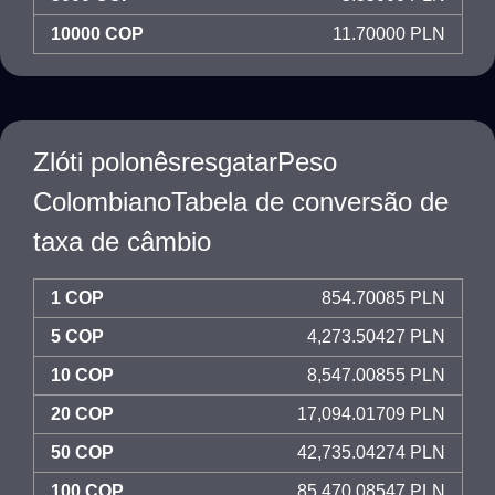
10000 COP
11.70000 PLN
Zlóti polonêsresgatarPeso
ColombianoTabela de conversão de
taxa de câmbio
1 COP
854.70085 PLN
5 COP
4,273.50427 PLN
10 COP
8,547.00855 PLN
20 COP
17,094.01709 PLN
50 COP
42,735.04274 PLN
100 COP
85,470.08547 PLN