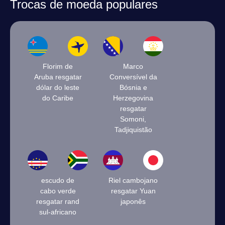
Trocas de moeda populares
Florim de
Marco
Aruba resgatar
Conversível da
dólar do leste
Bósnia e
do Caribe
Herzegovina
resgatar
Somoni,
Tadjiquistão
escudo de
Riel cambojano
cabo verde
resgatar Yuan
resgatar rand
japonês
sul-africano