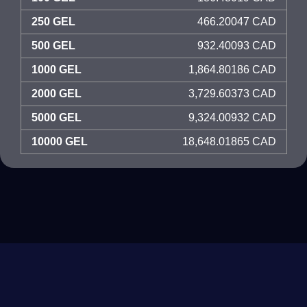
250 GEL
466.20047 CAD
500 GEL
932.40093 CAD
1000 GEL
1,864.80186 CAD
2000 GEL
3,729.60373 CAD
5000 GEL
9,324.00932 CAD
10000 GEL
18,648.01865 CAD