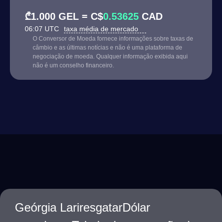
₾1.000 GEL = C$
0.53625
CAD
06:07 UTC
taxa média de mercado
O Conversor de Moeda fornece informações sobre taxas de
câmbio e as últimas notícias e não é uma plataforma de
negociação de moeda. Qualquer informação exibida aqui
não é um conselho financeiro.
Geórgia LariresgatarDólar