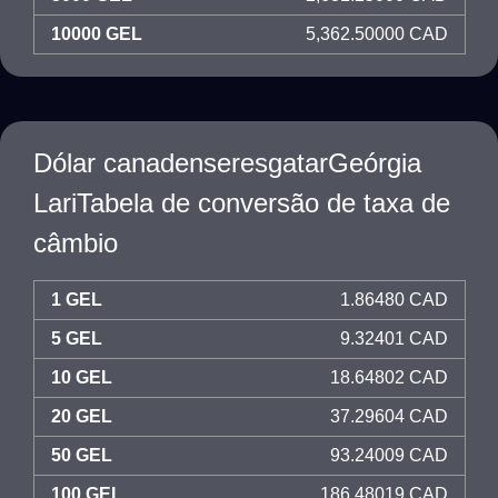
10000 GEL
5,362.50000 CAD
Dólar canadenseresgatarGeórgia
LariTabela de conversão de taxa de
câmbio
1 GEL
1.86480 CAD
5 GEL
9.32401 CAD
10 GEL
18.64802 CAD
20 GEL
37.29604 CAD
50 GEL
93.24009 CAD
100 GEL
186.48019 CAD