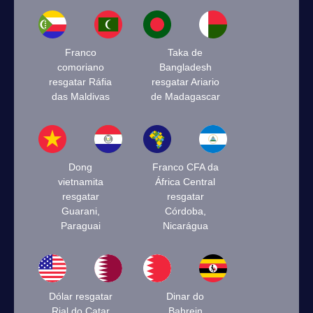
Franco
Taka de
comoriano
Bangladesh
resgatar Ráfia
resgatar Ariario
das Maldivas
de Madagascar
Dong
Franco CFA da
vietnamita
África Central
resgatar
resgatar
Guarani,
Córdoba,
Paraguai
Nicarágua
Dólar resgatar
Dinar do
Rial do Catar
Bahrein