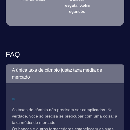
resgatar Xelim
ugandês
FAQ
A única taxa de câmbio justa: taxa média de
mercado
As taxas de câmbio não precisam ser complicadas. Na
verdade, você só precisa se preocupar com uma coisa: a
taxa média de mercado.
Os bancos e outros fornecedores estabelecem as suas