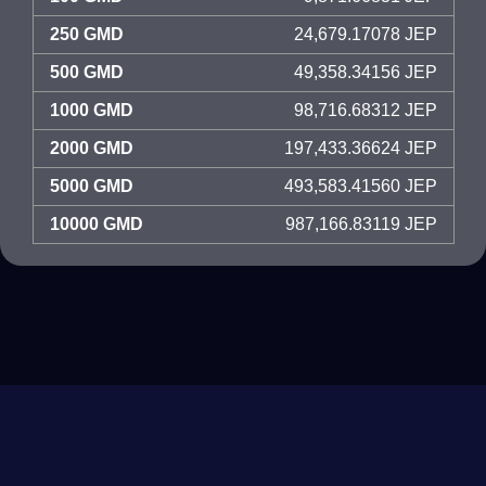
250 GMD
24,679.17078 JEP
500 GMD
49,358.34156 JEP
1000 GMD
98,716.68312 JEP
2000 GMD
197,433.36624 JEP
5000 GMD
493,583.41560 JEP
10000 GMD
987,166.83119 JEP