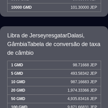
10000 GMD
101.30000 JEP
Libra de JerseyresgatarDalasi,
GâmbiaTabela de conversão de taxa
de câmbio
1 GMD
98.71668 JEP
5 GMD
493.58342 JEP
10 GMD
987.16683 JEP
20 GMD
1,974.33366 JEP
50 GMD
4,935.83416 JEP
100 GMD
9,871.66831 JEP