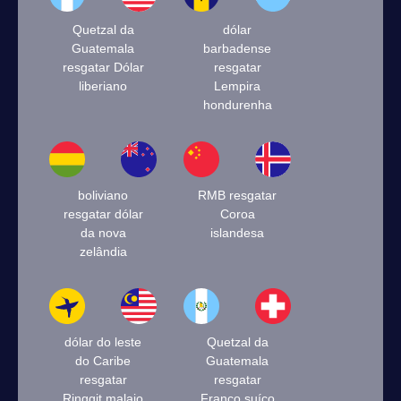
Quetzal da
dólar
Guatemala
barbadense
resgatar Dólar
resgatar
liberiano
Lempira
hondurenha
boliviano
RMB resgatar
resgatar dólar
Coroa
da nova
islandesa
zelândia
dólar do leste
Quetzal da
do Caribe
Guatemala
resgatar
resgatar
Ringgit malaio
Franco suíço