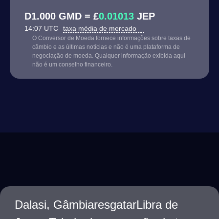
D1.000 GMD = £
0.01013
JEP
14:07 UTC
taxa média de mercado
O Conversor de Moeda fornece informações sobre taxas de
câmbio e as últimas notícias e não é uma plataforma de
negociação de moeda. Qualquer informação exibida aqui
não é um conselho financeiro.
Dalasi, GâmbiaresgatarLibra de