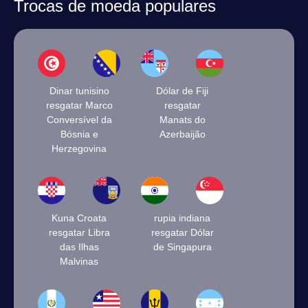
Trocas de moeda populares
Dinar tunisino
Dólar de Fiji
resgatar Marco
resgatar
Conversível da
Manats do
Bósnia e
Azerbaijão
Herzegovina
Kuna Croata
rupia indiana
resgatar Libra
resgatar Dólar
das Ilhas
de Singapura
Malvinas