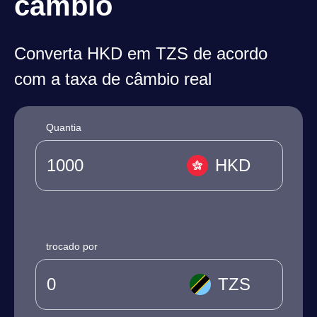
câmbio
Converta HKD em TZS de acordo
com a taxa de câmbio real
Quantia
HKD
trocado por
TZS