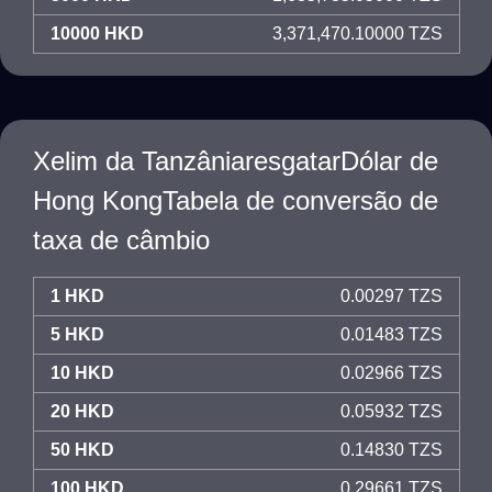
10000 HKD
3,371,470.10000 TZS
Xelim da TanzâniaresgatarDólar de
Hong KongTabela de conversão de
taxa de câmbio
1 HKD
0.00297 TZS
5 HKD
0.01483 TZS
10 HKD
0.02966 TZS
20 HKD
0.05932 TZS
50 HKD
0.14830 TZS
100 HKD
0.29661 TZS