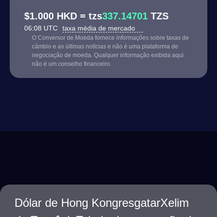
$1.000 HKD = tzs
337.14701
TZS
06:08 UTC
taxa média de mercado
O Conversor de Moeda fornece informações sobre taxas de
câmbio e as últimas notícias e não é uma plataforma de
negociação de moeda. Qualquer informação exibida aqui
não é um conselho financeiro.
Dólar de Hong KongresgatarXelim