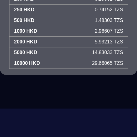
250 HKD
0.74152 TZS
500 HKD
1.48303 TZS
1000 HKD
2.96607 TZS
2000 HKD
5.93213 TZS
5000 HKD
14.83033 TZS
10000 HKD
29.66065 TZS