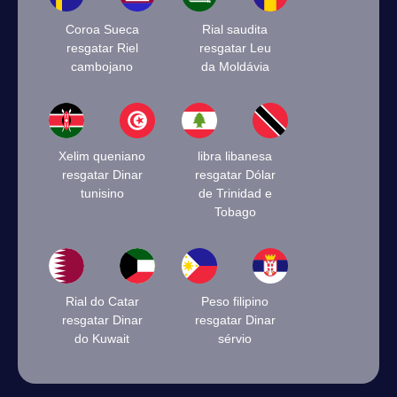
Coroa Sueca
Rial saudita
resgatar Riel
resgatar Leu
cambojano
da Moldávia
Xelim queniano
libra libanesa
resgatar Dinar
resgatar Dólar
tunisino
de Trinidad e
Tobago
Rial do Catar
Peso filipino
resgatar Dinar
resgatar Dinar
do Kuwait
sérvio