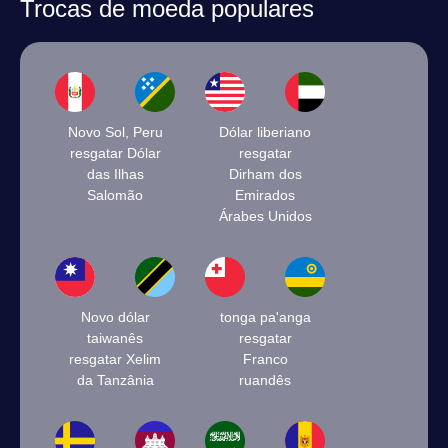
Trocas de moeda populares
Novo Sol, Peru
Dólar liberiano
resgatar Dólar
resgatar
das Ilhas
Dirham dos
Salomão
Emirados
Árabes Unidos
Novo dólar
tonga pa'anga
taiwanês
resgatar
resgatar Xelim
Franco
da Tanzânia
ruandês