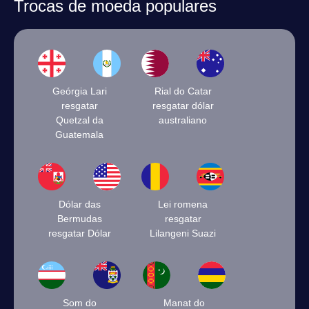
Trocas de moeda populares
Geórgia Lari
Rial do Catar
resgatar
resgatar dólar
Quetzal da
australiano
Guatemala
Dólar das
Lei romena
Bermudas
resgatar
resgatar Dólar
Lilangeni Suazi
Som do
Manat do