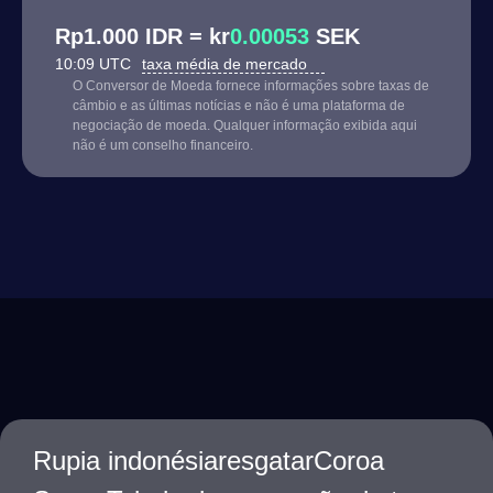
Rp1.000 IDR = kr
0.00053
SEK
10:09 UTC
taxa média de mercado
O Conversor de Moeda fornece informações sobre taxas de
câmbio e as últimas notícias e não é uma plataforma de
negociação de moeda. Qualquer informação exibida aqui
não é um conselho financeiro.
Rupia indonésiaresgatarCoroa