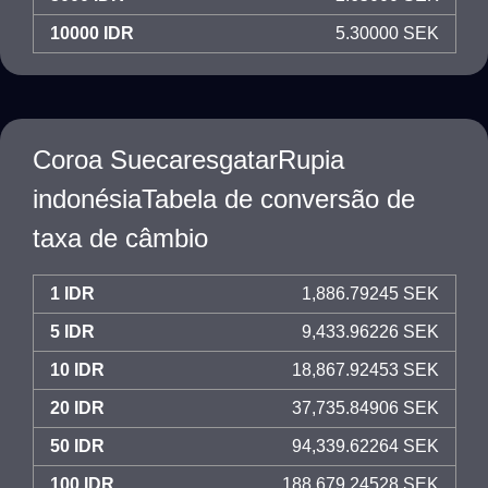
10000 IDR
5.30000 SEK
Coroa SuecaresgatarRupia
indonésiaTabela de conversão de
taxa de câmbio
1 IDR
1,886.79245 SEK
5 IDR
9,433.96226 SEK
10 IDR
18,867.92453 SEK
20 IDR
37,735.84906 SEK
50 IDR
94,339.62264 SEK
100 IDR
188,679.24528 SEK