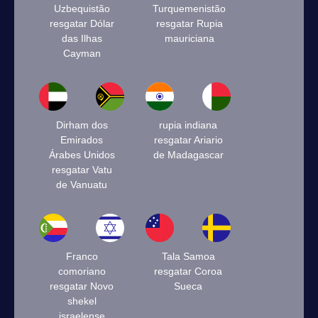
Uzbequistão
Turquemenistão
resgatar Dólar
resgatar Rupia
das Ilhas
mauriciana
Cayman
Dirham dos
rupia indiana
Emirados
resgatar Ariario
Árabes Unidos
de Madagascar
resgatar Vatu
de Vanuatu
Franco
Tala Samoa
comoriano
resgatar Coroa
resgatar Novo
Sueca
shekel
israelense