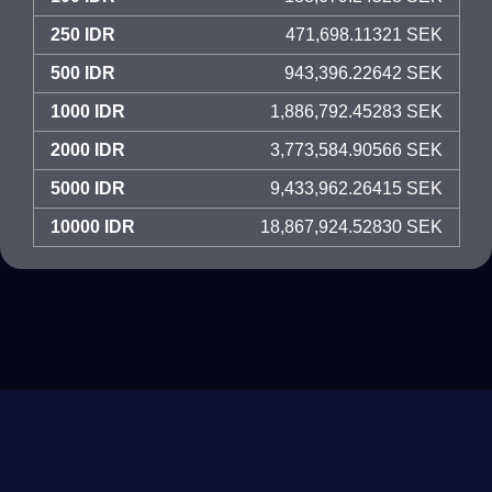
250 IDR
471,698.11321 SEK
500 IDR
943,396.22642 SEK
1000 IDR
1,886,792.45283 SEK
2000 IDR
3,773,584.90566 SEK
5000 IDR
9,433,962.26415 SEK
10000 IDR
18,867,924.52830 SEK