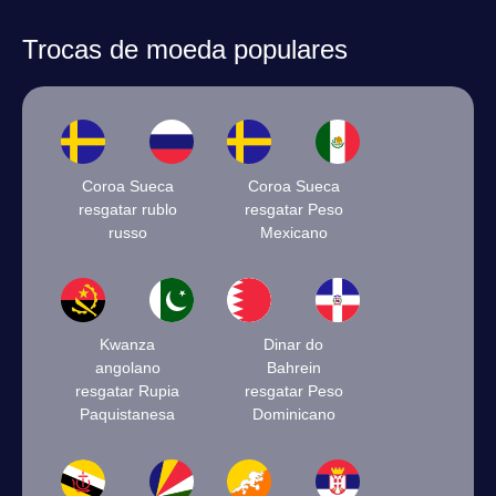
Trocas de moeda populares
Coroa Sueca
Coroa Sueca
resgatar rublo
resgatar Peso
russo
Mexicano
Kwanza
Dinar do
angolano
Bahrein
resgatar Rupia
resgatar Peso
Paquistanesa
Dominicano