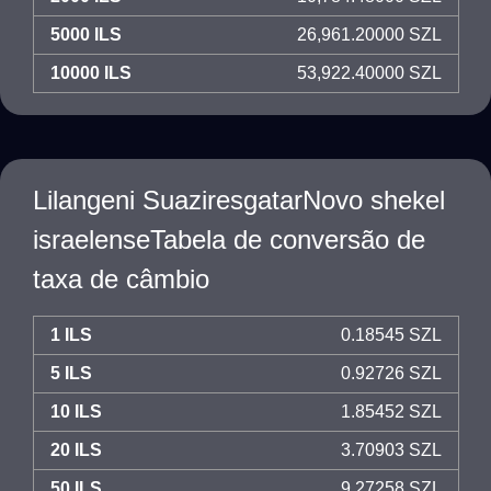
5000 ILS
26,961.20000 SZL
10000 ILS
53,922.40000 SZL
Lilangeni SuaziresgatarNovo shekel
israelenseTabela de conversão de
taxa de câmbio
1 ILS
0.18545 SZL
5 ILS
0.92726 SZL
10 ILS
1.85452 SZL
20 ILS
3.70903 SZL
50 ILS
9.27258 SZL