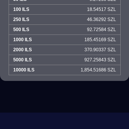
100 ILS
18.54517 SZL
250 ILS
46.36292 SZL
500 ILS
92.72584 SZL
1000 ILS
185.45169 SZL
2000 ILS
370.90337 SZL
5000 ILS
927.25843 SZL
10000 ILS
1,854.51686 SZL