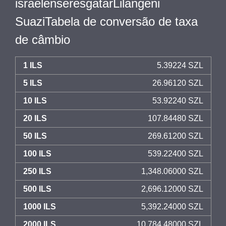
israelenseresgatarLilangeni
SuaziTabela de conversão de taxa
de câmbio
1 ILS
5.39224 SZL
5 ILS
26.96120 SZL
10 ILS
53.92240 SZL
20 ILS
107.84480 SZL
50 ILS
269.61200 SZL
100 ILS
539.22400 SZL
250 ILS
1,348.06000 SZL
500 ILS
2,696.12000 SZL
1000 ILS
5,392.24000 SZL
2000 ILS
10,784.48000 SZL