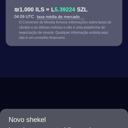
₪1.000 ILS = L
5.39224
SZL
04:09 UTC
taxa média de mercado
O Conversor de Moeda fornece informações sobre taxas de
câmbio e as últimas notícias e não é uma plataforma de
negociação de moeda. Qualquer informação exibida aqui
não é um conselho financeiro.
Novo shekel