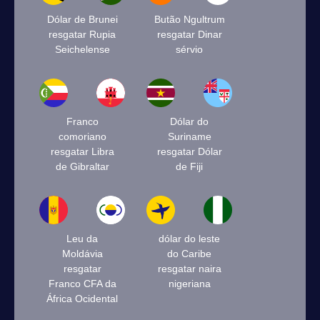
Dólar de Brunei
Butão Ngultrum
resgatar Rupia
resgatar Dinar
Seichelense
sérvio
Franco
Dólar do
comoriano
Suriname
resgatar Libra
resgatar Dólar
de Gibraltar
de Fiji
Leu da
dólar do leste
Moldávia
do Caribe
resgatar
resgatar naira
Franco CFA da
nigeriana
África Ocidental