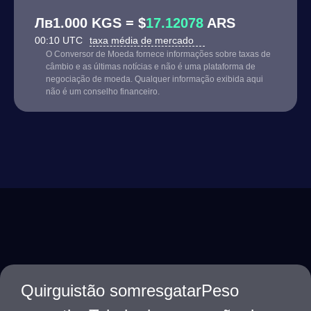
Лв1.000 KGS = $
17.12078
ARS
00:10 UTC
taxa média de mercado
O Conversor de Moeda fornece informações sobre taxas de
câmbio e as últimas notícias e não é uma plataforma de
negociação de moeda. Qualquer informação exibida aqui
não é um conselho financeiro.
Quirguistão somresgatarPeso