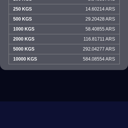
250 KGS
14.60214 ARS
500 KGS
29.20428 ARS
1000 KGS
58.40855 ARS
2000 KGS
116.81711 ARS
5000 KGS
292.04277 ARS
10000 KGS
584.08554 ARS