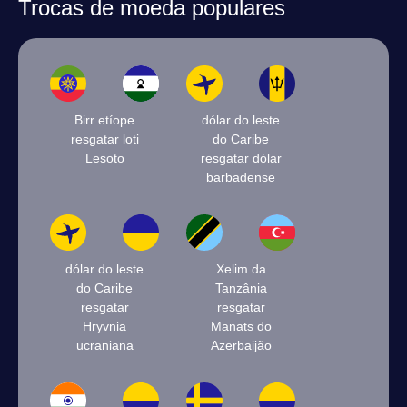
Trocas de moeda populares
Birr etíope
dólar do leste
resgatar loti
do Caribe
Lesoto
resgatar dólar
barbadense
dólar do leste
Xelim da
do Caribe
Tanzânia
resgatar
resgatar
Hryvnia
Manats do
ucraniana
Azerbaijão