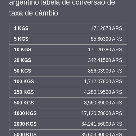
argentinoTabela de conversão de
taxa de câmbio
1 KGS
17.12078 ARS
5 KGS
85.60390 ARS
10 KGS
171.20780 ARS
20 KGS
342.41560 ARS
50 KGS
856.03900 ARS
100 KGS
1,712.07800 ARS
250 KGS
4,280.19500 ARS
500 KGS
8,560.39000 ARS
1000 KGS
17,120.78000 ARS
2000 KGS
34,241.56000 ARS
5000 KGS
85,603.90000 ARS