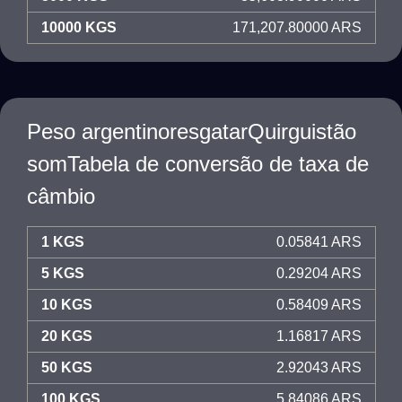
10000 KGS
171,207.80000 ARS
Peso argentinoresgatarQuirguistão
somTabela de conversão de taxa de
câmbio
1 KGS
0.05841 ARS
5 KGS
0.29204 ARS
10 KGS
0.58409 ARS
20 KGS
1.16817 ARS
50 KGS
2.92043 ARS
100 KGS
5.84086 ARS