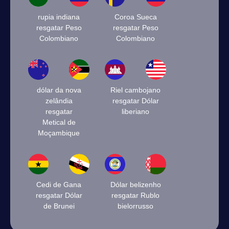
rupia indiana
Coroa Sueca
resgatar Peso
resgatar Peso
Colombiano
Colombiano
dólar da nova
Riel cambojano
zelândia
resgatar Dólar
resgatar
liberiano
Metical de
Moçambique
Cedi de Gana
Dólar belizenho
resgatar Dólar
resgatar Rublo
de Brunei
bielorrusso